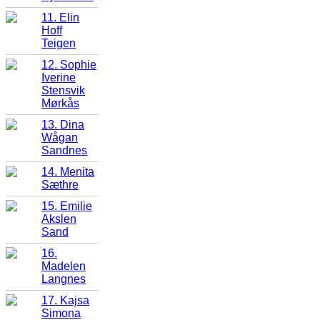
11. Elin
Hoff
Teigen
12. Sophie
Iverine
Stensvik
Mørkås
13. Dina
Wågan
Sandnes
14. Menita
Sæthre
15. Emilie
Akslen
Sand
16.
Madelen
Langnes
17. Kajsa
Simona