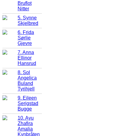
Bruflot
Nitter
5. Synne
Skjelbred
6. Frida
Sørlie
Gjevre
7. Anna
Ellinor
Hansrud
8. Sol
Angelica
Buland
Tyrihjell
9. Eileen
Serigstad
Bugge
10. Ayu
Zhafira
Amalia
Kynbråten