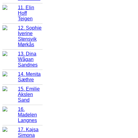
11. Elin
Hoff
Teigen
12. Sophie
Iverine
Stensvik
Mørkås
13. Dina
Wågan
Sandnes
14. Menita
Sæthre
15. Emilie
Akslen
Sand
16.
Madelen
Langnes
17. Kajsa
Simona