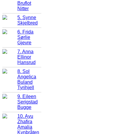
Bruflot
Nitter
5. Synne
Skjelbred
6. Frida
Sørlie
Gjevre
7. Anna
Ellinor
Hansrud
8. Sol
Angelica
Buland
Tyrihjell
9. Eileen
Serigstad
Bugge
10. Ayu
Zhafira
Amalia
Kynbråten