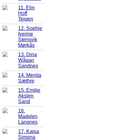
11. Elin
Hoff
Teigen
12. Sophie
Iverine
Stensvik
Mørkås
13. Dina
Wågan
Sandnes
14. Menita
Sæthre
15. Emilie
Akslen
Sand
16.
Madelen
Langnes
17. Kajsa
Simona