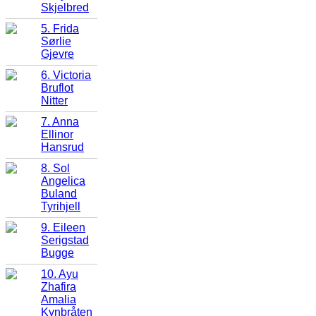
Skjelbred
5. Frida
Sørlie
Gjevre
6. Victoria
Bruflot
Nitter
7. Anna
Ellinor
Hansrud
8. Sol
Angelica
Buland
Tyrihjell
9. Eileen
Serigstad
Bugge
10. Ayu
Zhafira
Amalia
Kynbråten