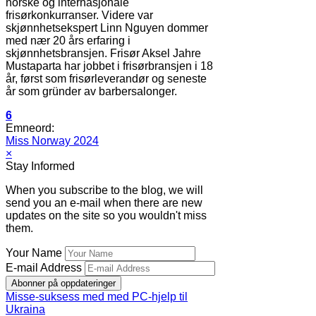
norske og internasjonale
frisørkonkurranser. Videre var
skjønnhetsekspert Linn Nguyen dommer
med nær 20 års erfaring i
skjønnhetsbransjen. Frisør Aksel Jahre
Mustaparta har jobbet i frisørbransjen i 18
år, først som frisørleverandør og seneste
år som gründer av barbersalonger.
6
Emneord:
Miss Norway 2024
×
Stay Informed
When you subscribe to the blog, we will
send you an e-mail when there are new
updates on the site so you wouldn't miss
them.
Your Name
E-mail Address
Abonner på oppdateringer
Misse-suksess med med PC-hjelp til
Ukraina