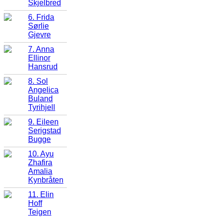
Skjelbred
6. Frida
Sørlie
Gjevre
7. Anna
Ellinor
Hansrud
8. Sol
Angelica
Buland
Tyrihjell
9. Eileen
Serigstad
Bugge
10. Ayu
Zhafira
Amalia
Kynbråten
11. Elin
Hoff
Teigen