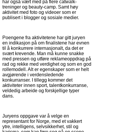
har også vært med på flere catwalk-
treninger og beauty-camp. Samt høy
aktivitet med foto og videoer som er
publisert i blogger og sosiale medier.
Poengene fra aktivitetene har gitt juryen
en indikasjon på om finalistene har evnen
til å konkurrere internasjonalt, da det er
svært krevende. Man må kunne snakke
med pressen og utføre reklameoppdrag på
rad og rekke med verdighet og som en god
rollemodell. Alt er egenskaper som er helt
avgjørende i verdensledende
konkurranser. I tillegg kommer det
aktiviteter innen sport, talentkonkurranse,
veldedig arbeide og forskjellige typer
dans.
Juryens oppgave var å velge en
representant for Norge, med et vakkert
ytre, intelligens, selvsikkerhet, stil og
karisma, som kan føre seg på en scene.