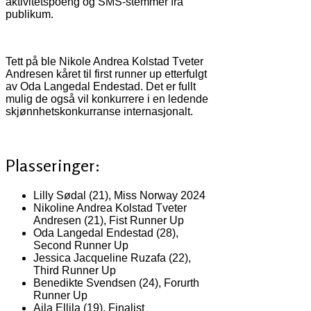
aktivitetspoeng og SMS-stemmer fra
publikum.
Tett på ble Nikole Andrea Kolstad Tveter
Andresen kåret til first runner up etterfulgt
av Oda Langedal Endestad. Det er fullt
mulig de også vil konkurrere i en ledende
skjønnhetskonkurranse internasjonalt.
Plasseringer:
Lilly Sødal (21), Miss Norway 2024
Nikoline Andrea Kolstad Tveter
Andresen (21), Fist Runner Up
Oda Langedal Endestad (28),
Second Runner Up
Jessica Jacqueline Ruzafa (22),
Third Runner Up
Benedikte Svendsen (24), Forurth
Runner Up
Aila Ellila (19), Finalist