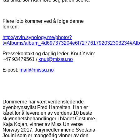
Flere foto kommer ved å følge denne
lenken:
http://yrvin.synology.me/photo/?
t=Albums/album_4d697373204e6f727761792032303234#Al
Pressekontakt og daglig leder, Knut Yrvin:
+47 93479561 /
knut@missu.no
E-post:
mail@missu.no
Dommerne har vært verdensledende
øyenbrynstylist Fred Hamelten. Han er
kåret for å levere en av verdens 10 beste
skjønnhetsbehandlinger i bladet Costume.
Kaja Kojan, vinner av Miss Universe
Norway 2017. Jurymedlemmene Svetlana
Jouini som er mangeårig vinner av den