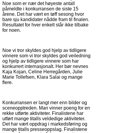
Noe som er nær det høyeste antall
påmeldte i konkurransen de siste 15
årene. Det har vært en tøff sesong hvor
bare sju kandidater nådde fram til finalen.
Resultatet for hver enkelt står ikke tilbake
for noen.
Noe vi tror skyldes god hjelp av tidligere
vinnere som vi tror skyldes god veiledning
og hjelp av tidligere vinnere som har
konkurrert internasjonalt. Her bør nevnes
Kaja Kojan, Celine Herregården, Julie
Marie Tollefsen, Klara Salai og mange
flere.
Konkurransen er langt mer enn bilder og
sceneopptreden. Man vinner poeng for en
rekke utførte aktiviteter. Finalistene har
utført mange titalls veldedige aktiviteter.
Det har vært oppdrag i markedsføring og
mange titalls presseoppslag. Finalistene