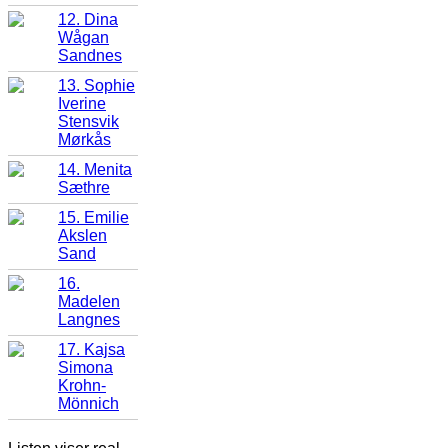
12. Dina
Wågan
Sandnes
13. Sophie
Iverine
Stensvik
Mørkås
14. Menita
Sæthre
15. Emilie
Akslen
Sand
16.
Madelen
Langnes
17. Kajsa
Simona
Krohn-
Mönnich