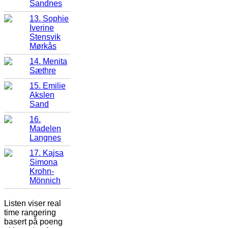
Sandnes
13. Sophie
Iverine
Stensvik
Mørkås
14. Menita
Sæthre
15. Emilie
Akslen
Sand
16.
Madelen
Langnes
17. Kajsa
Simona
Krohn-
Mönnich
Listen viser real
time rangering
basert på poeng