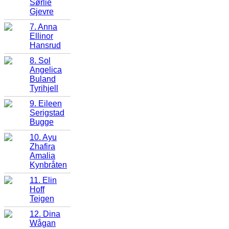
Sørlie
Gjevre
7. Anna
Ellinor
Hansrud
8. Sol
Angelica
Buland
Tyrihjell
9. Eileen
Serigstad
Bugge
10. Ayu
Zhafira
Amalia
Kynbråten
11. Elin
Hoff
Teigen
12. Dina
Wågan