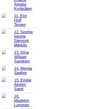
Amalia
Kynbråten
11. Elin
Hoff
Teigen
12. Sophie
Iverine
Stensvik
Mørkås
13. Dina
Wågan
Sandnes
14. Menita
Sæthre
15. Emilie
Akslen
Sand
16.
Madelen
Langnes