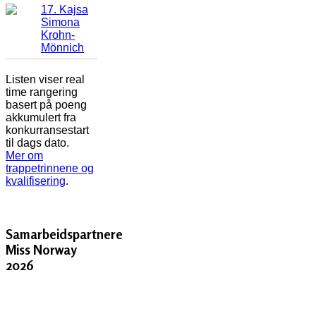
17. Kajsa
Simona
Krohn-
Mönnich
Listen viser real
time rangering
basert på poeng
akkumulert fra
konkurransestart
til dags dato.
Mer om
trappetrinnene og
kvalifisering
.
Samarbeidspartnere
Miss Norway
2026