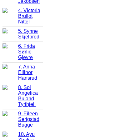
Jakobsen
4. Victoria
Bruflot
Nitter
5. Synne
Skjelbred
6. Frida
Sørlie
Gjevre
7. Anna
Ellinor
Hansrud
8. Sol
Angelica
Buland
Tyrihjell
9. Eileen
Serigstad
Bugge
10. Ayu
Zhafira