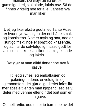
mellom. De tilbyr alt fra drops,
gummigodteri, sjokolade, lakris osv. Så det
finnes virkelig noe for alle, uansett hva
man liker
Det jeg liker ekstra godt med Tante Pose
er hvor mye variasjon der er i både smak
og konsistens. Noe er mykt og søtt, noe er
surt og friskt, noe er sprøtt og knasende,
og så har de selvfølgelig masse godt for
alle som elsker klassikere som sjokolade
og lakris.
Det gjør at man alltid finner noe nytt å
prøve.
I tillegg synes jeg emballasjen og
pakningen deres er veldig fin og
gjennomført. det gjør at godteriet føles litt
mer spesielt, enten man kjøper til seg selv,
deler med venner eller gir det bort som en
liten gave.
Og helt ærlig, godteri er jo bare noe av det