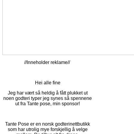
//Inneholder reklame//
Hei alle fine
Jeg har vært så heldig å fått plukket ut
noen godteri typer jeg synes så spennene
ut fra Tante pose, min sponsor!
Tante Pose er en norsk godterinettbutikk
som har utrolig mye forskjellig å velge