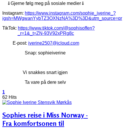
⇓Gjerne følg meg på sosiale medier⇓
Instagram:
https://www.instagram.com/sophie_iverine_?
igsh=MWgwanYybTZ3OXNzNA%3D%3D&utm_source=qr
TikTok:
https://www.tiktok.com/@sophisoffen?
_r=1&_t=ZN-93V92xPRg8c
E-post:
iverine2507@icloud.com
Snap: sophieiverine
Vi snakkes snart igjen
Ta vare på dere selv
1
62 Hits
Sophies reise i Miss Norway -
Fra komfortsonen til