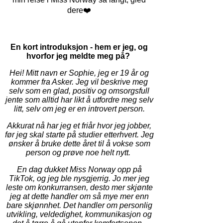
dere❤️
En kort introduksjon - hem er jeg, og
hvorfor jeg meldte meg på?
Hei! Mitt navn er Sophie, jeg er 19 år og
kommer fra Asker. Jeg vil beskrive meg
selv som en glad, positiv og omsorgsfull
jente som alltid har likt å utfordre meg selv
litt, selv om jeg er en introvert person.
Akkurat nå har jeg et friår hvor jeg jobber,
før jeg skal starte på studier etterhvert. Jeg
ønsker å bruke dette året til å vokse som
person og prøve noe helt nytt.
En dag dukket Miss Norway opp på
TikTok, og jeg ble
nysgjerrig. Jo mer jeg
leste om konkurransen, desto mer skjønte
jeg at dette handler om så mye mer enn
bare skjønnhet. Det handler om personlig
utvikling, veldedighet, kommunikasjon og