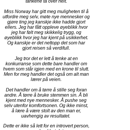
tankene ta over helt.
Miss Norway har gitt meg muligheten til å
utfordre meg selv, møte nye mennesker og
gjøre ting jeg kanskje ikke hadde gjort
ellers. Jeg har fått oppleve øyeblikk hvor
jeg har følt meg skikkelig trygg, og
øyeblikk hvor jeg har kjent på usikkerhet.
Og kanskje er det nettopp det som har
gjort reisen så verdifull.
Jeg tror det er lett å tenke at en
konkurranse som dette bare handler om
hvem som står igjen med en krone til slutt.
Men for meg handler det også om alt man
lærer på veien.
Det handler om å tørre å stille seg foran
andre. Å tørre å bruke stemmen sin. Å bli
kjent med nye mennesker. Å pushe seg
selv utenfor komfortsonen. Og ikke minst,
å lære å være stolt av den man er,
uavhengig av resultatet.
Dette er ikke så lett for en introvert person,