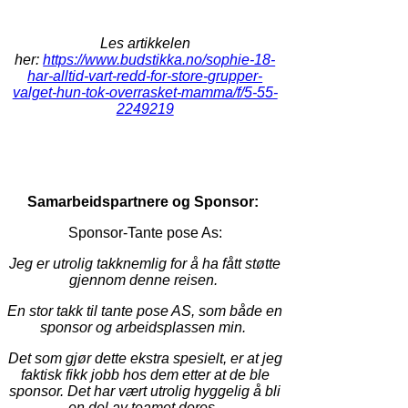
Les artikkelen
her:
https://www.budstikka.no/sophie-18-
har-alltid-vart-redd-for-store-grupper-
valget-hun-tok-overrasket-mamma/f/5-55-
2249219
Samarbeidspartnere og Sponsor:
Sponsor-Tante pose As:
Jeg er utrolig takknemlig for å ha fått støtte
gjennom denne reisen.
En stor takk til tante pose AS, som både en
sponsor og arbeidsplassen min.
Det som gjør dette ekstra spesielt, er at jeg
faktisk fikk jobb hos dem etter at de ble
sponsor. Det har vært utrolig hyggelig å bli
en del av teamet deres.