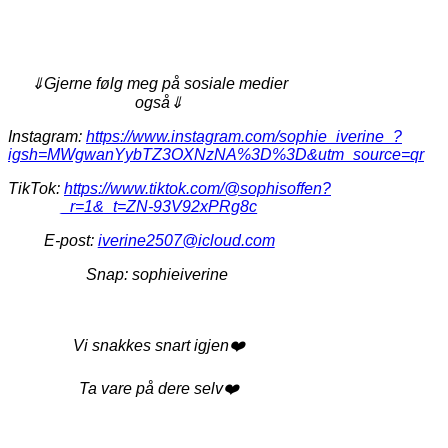
⇓Gjerne følg meg på sosiale medier
også⇓
Instagram:
https://www.instagram.com/sophie_iverine_?
igsh=MWgwanYybTZ3OXNzNA%3D%3D&utm_source=qr
TikTok:
https://www.tiktok.com/@sophisoffen?
_r=1&_t=ZN-93V92xPRg8c
E-post:
iverine2507@icloud.com
Snap: sophieiverine
Vi snakkes snart igjen❤️
Ta vare på dere selv❤️