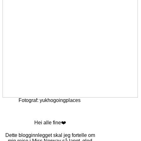
Fotograf: yukhogoingplaces
Hei alle fine❤️
Dette blogginnlegget skal jeg fortelle om
min reise i Miss Norway så langt, gled