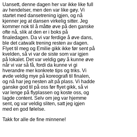
Uansett, denne dagen her var ikke like full
av hendelser, men den var like gøy. Vi
startet med dansetrening igjen, og nå
kjenner jeg at dansen virkelig sitter. Jeg
kommer nok til å måtte øve på den ganske
ofte nå, slik at den er i boks på
finaledagen. Da vi var ferdige å øve dans,
ble det catwalk trening resten av dagen.
Flyet til meg og Emilie gikk ikke før sent på
kvelden, så vi var de siste som var igjen
på lokalet. Det var veldig gøy å kunne øve
når vi var så få, fordi da kunne vi gi
hverandre mer konkrete tips og triks. Vi
øvde veldig mye på koreografi til finalen,
og nå har jeg nesten alt på plass. Vi hadde
ganske god til på oss før flyet gikk, så vi
var lenge på flyplassen og koste oss, og
lagde content. Selv om jeg var hjemme
sent, og var veldig sliten, satt jeg igjen
med en god følelse.
Takk for alle de fine minnene!