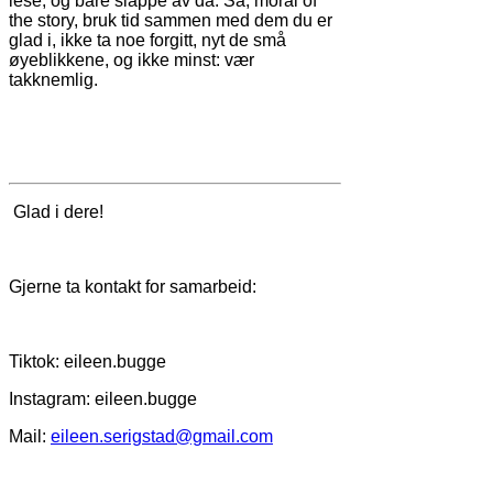
lese, og bare slappe av da. Så, moral of
the story, bruk tid sammen med dem du er
glad i, ikke ta noe forgitt, nyt de små
øyeblikkene, og ikke minst: vær
takknemlig.
Glad i dere!
Gjerne ta kontakt for samarbeid:
Tiktok: eileen.bugge
Instagram: eileen.bugge
Mail:
eileen.serigstad@gmail.com