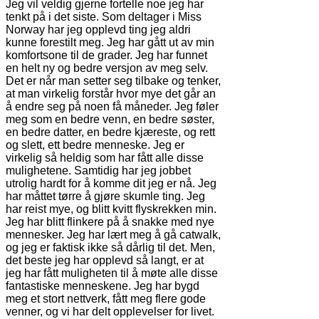
Jeg vil veldig gjerne fortelle noe jeg har
tenkt på i det siste. Som deltager i Miss
Norway har jeg opplevd ting jeg aldri
kunne forestilt meg. Jeg har gått ut av min
komfortsone til de grader. Jeg har funnet
en helt ny og bedre versjon av meg selv.
Det er når man setter seg tilbake og tenker,
at man virkelig forstår hvor mye det går an
å endre seg på noen få måneder. Jeg føler
meg som en bedre venn, en bedre søster,
en bedre datter, en bedre kjæreste, og rett
og slett, ett bedre menneske. Jeg er
virkelig så heldig som har fått alle disse
mulighetene. Samtidig har jeg jobbet
utrolig hardt for å komme dit jeg er nå. Jeg
har måttet tørre å gjøre skumle ting. Jeg
har reist mye, og blitt kvitt flyskrekken min.
Jeg har blitt flinkere på å snakke med nye
mennesker. Jeg har lært meg å gå catwalk,
og jeg er faktisk ikke så dårlig til det. Men,
det beste jeg har opplevd så langt, er at
jeg har fått muligheten til å møte alle disse
fantastiske menneskene. Jeg har bygd
meg et stort nettverk, fått meg flere gode
venner, og vi har delt opplevelser for livet.