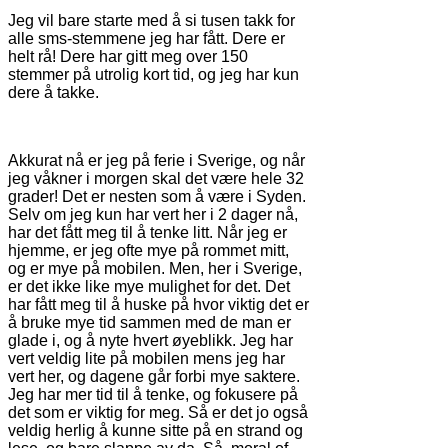
Jeg vil bare starte med å si tusen takk for
alle sms-stemmene jeg har fått. Dere er
helt rå! Dere har gitt meg over 150
stemmer på utrolig kort tid, og jeg har kun
dere å takke.
Akkurat nå er jeg på ferie i Sverige, og når
jeg våkner i morgen skal det være hele 32
grader! Det er nesten som å være i Syden.
Selv om jeg kun har vert her i 2 dager nå,
har det fått meg til å tenke litt. Når jeg er
hjemme, er jeg ofte mye på rommet mitt,
og er mye på mobilen. Men, her i Sverige,
er det ikke like mye mulighet for det. Det
har fått meg til å huske på hvor viktig det er
å bruke mye tid sammen med de man er
glade i, og å nyte hvert øyeblikk. Jeg har
vert veldig lite på mobilen mens jeg har
vert her, og dagene går forbi mye saktere.
Jeg har mer tid til å tenke, og fokusere på
det som er viktig for meg. Så er det jo også
veldig herlig å kunne sitte på en strand og