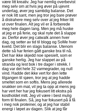
være litt kreativ. Jeg har nemlig overbevist
meg selv om at hvis jeg øver på ujevnt
underlag, øver jeg samtidig balanse. Det
er nok litt sant, men jeg tror jeg bare prøver
å distrahere meg selv over at jeg friker litt
ut over finalen. Alt jeg vil er å forberede
meg hele dagen lang. Men jeg må huske
at jeg er på ferie, og skal nyte det å slappe
av. Derfor øver jeg catwalk annen hver
dag, og setter av tid til blogg og SoMe hver
kveld. Det blir en slags balanse. Utenom
dette så har ferien gått ganske bra til nå.
Det har ikke skjedd noe spesielt, som er
ganske herlig. Jeg har slappet av på
stranda og lest bok i tre dager i strekk. I
dag var det hele 32 varmegrader, og null
vind. Hadde det ikke vert for den lette
tilgangen til sjøen, tror jeg at jeg hadde
smeltet som en softis. Mens jeg allerede
snakker om mat, vil jeg ta opp at mens jeg
har vert her har jeg fokusert litt ekstra på
kostholdet mitt. Jeg vil være i best mulig
form til finalen. Så, jeg har fokusert på å få
i meg nok proteiner, og at jeg har stabil
energi i løpet av dagen. Slik at jeg får