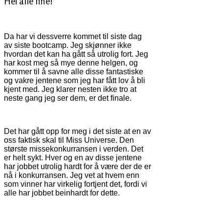
Hei alle fine!
Da har vi dessverre kommet til siste dag
av siste bootcamp. Jeg skjønner ikke
hvordan det kan ha gått så utrolig fort. Jeg
har kost meg så mye denne helgen, og
kommer til å savne alle disse fantastiske
og vakre jentene som jeg har fått lov å bli
kjent med. Jeg klarer nesten ikke tro at
neste gang jeg ser dem, er det finale.
Det har gått opp for meg i det siste at en av
oss faktisk skal til Miss Universe. Den
største missekonkurransen i verden. Det
er helt sykt. Hver og en av disse jentene
har jobbet utrolig hardt for å være der de er
nå i konkurransen. Jeg vet at hvem enn
som vinner har virkelig fortjent det, fordi vi
alle har jobbet beinhardt for dette.