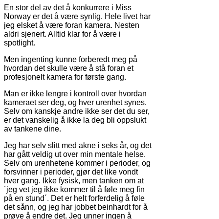
En stor del av det å konkurrere i Miss
Norway er det å være synlig. Hele livet har
jeg elsket å være foran kamera. Nesten
aldri sjenert. Alltid klar for å være i
spotlight.
Men ingenting kunne forberedt meg på
hvordan det skulle være å stå foran et
profesjonelt kamera for første gang.
Man er ikke lengre i kontroll over hvordan
kameraet ser deg, og hver urenhet synes.
Selv om kanskje andre ikke ser det du ser,
er det vanskelig å ikke la deg bli oppslukt
av tankene dine.
Jeg har selv slitt med akne i seks år, og det
har gått veldig ut over min mentale helse.
Selv om urenhetene kommer i perioder, og
forsvinner i perioder, gjør det like vondt
hver gang. Ikke fysisk, men tanken om at
´jeg vet jeg ikke kommer til å føle meg fin
på en stund´. Det er helt forferdelig å føle
det sånn, og jeg har jobbet beinhardt for å
prøve å endre det. Jeg unner ingen å