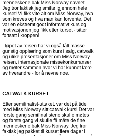
menneskene bak Miss Norway navnet.
Jeg tror faktisk jeg smilte igjennom hele
kurset! Vi fikk vite alt om Miss Norway, hva
som kreves og hva man kan forvente. Det
var en ekstremt godt informativt kurs og
motivasjonen jeg fikk etter kurset - sitter
fortsatt i kroppen!
I løpet av reisen har vi også fått masse
gunstig opplæring som kurs i salg, catwalk
og ulike presentasjoner om Miss Norway
reisen, internasjonale missekonkurranser
og møter sammen hvor vi har kunnet lære
av hverandre - for å nevne noe.
CATWALK KURSET
Etter semifinalist-uttaket, var det på tide
med Miss Norway sitt catwalk kurs! Det var
første gang semifinalistene skulle møtes
og første gang vi skulle få måte de fine
menneskene bak Miss Norway. Jeg tror
faktisk jeg pakket til kurset flere dager i