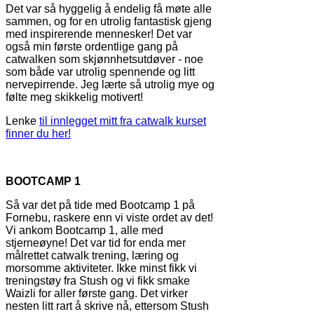
Det var så hyggelig å endelig få møte alle
sammen, og for en utrolig fantastisk gjeng
med inspirerende mennesker! Det var
også min første ordentlige gang på
catwalken som skjønnhetsutdøver - noe
som både var utrolig spennende og litt
nervepirrende. Jeg lærte så utrolig mye og
følte meg skikkelig motivert!
Lenke
til innlegget mitt fra catwalk kurset
finner du her!
BOOTCAMP 1
Så var det på tide med Bootcamp 1 på
Fornebu, raskere enn vi viste ordet av det!
Vi ankom Bootcamp 1, alle med
stjerneøyne! Det var tid for enda mer
målrettet catwalk trening, læring og
morsomme aktiviteter. Ikke minst fikk vi
treningstøy fra Stush og vi fikk smake
Waizli for aller første gang. Det virker
nesten litt rart å skrive nå, ettersom Stush