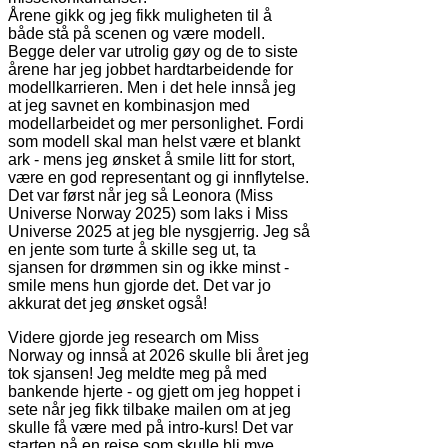
Årene gikk og jeg fikk muligheten til å
både stå på scenen og være modell.
Begge deler var utrolig gøy og de to siste
årene har jeg jobbet hardtarbeidende for
modellkarrieren. Men i det hele innså jeg
at jeg savnet en kombinasjon med
modellarbeidet og mer personlighet. Fordi
som modell skal man helst være et blankt
ark - mens jeg ønsket å smile litt for stort,
være en god representant og gi innflytelse.
Det var først når jeg så Leonora (Miss
Universe Norway 2025) som laks i Miss
Universe 2025 at jeg ble nysgjerrig. Jeg så
en jente som turte å skille seg ut, ta
sjansen for drømmen sin og ikke minst -
smile mens hun gjorde det. Det var jo
akkurat det jeg ønsket også!
Videre gjorde jeg research om Miss
Norway og innså at 2026 skulle bli året jeg
tok sjansen! Jeg meldte meg på med
bankende hjerte - og gjett om jeg hoppet i
sete når jeg fikk tilbake mailen om at jeg
skulle få være med på intro-kurs! Det var
starten på en reise som skulle bli mye