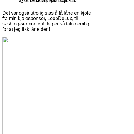
og hår: Kati.Makeup. Kjole: LoopDeLux.
Det var også utrolig stas å få låne en kjole
fra min kjolesponsor, LoopDeLux, til
sashing-sermonien! Jeg er så takknemlig
for at jeg fikk låne den!