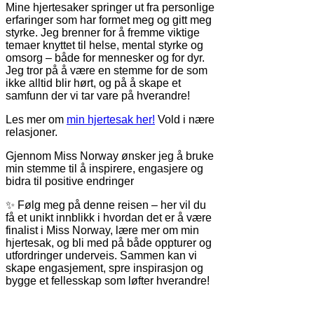
Mine hjertesaker springer ut fra personlige
erfaringer som har formet meg og gitt meg
styrke. Jeg brenner for å fremme viktige
temaer knyttet til helse, mental styrke og
omsorg – både for mennesker og for dyr.
Jeg tror på å være en stemme for de som
ikke alltid blir hørt, og på å skape et
samfunn der vi tar vare på hverandre!
Les mer om
min hjertesak her!
Vold i nære
relasjoner.
Gjennom Miss Norway ønsker jeg å bruke
min stemme til å inspirere, engasjere og
bidra til positive endringer
✨ Følg meg på denne reisen – her vil du
få et unikt innblikk i hvordan det er å være
finalist i Miss Norway, lære mer om min
hjertesak, og bli med på både oppturer og
utfordringer underveis. Sammen kan vi
skape engasjement, spre inspirasjon og
bygge et fellesskap som løfter hverandre!