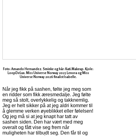
Foto: Amando Hernandez. Sminke og hår: Kati.Makeup. Kjole:
LoopDeLux. Miss Universe Norway 2025 Lenora og Miss
Universe Norway 2026 finalist Isabelle.
Når jeg fikk på sashen, følte jeg meg som
en ridder som fikk æresmedalje. Jeg følte
meg så stolt, overlykkelig og takknemlig.
Jeg er helt sikker på at jeg aldri kommer til
å glemme verken øyeblikket eller følelsen!
Og jeg må si at jeg knapt har tatt av
sashen siden. Den har vært med meg
overalt og fått vise seg frem når
muligheten har tilbudt seg. Den får til og