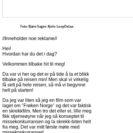
Foto: Bjørn Sagen. Kjole: LoopDeLux.
//Inneholder noe reklame//
Hei!
Hvordan har du det i dag?
Velkommen tilbake hit til meg!
Da var vi her og det er på tide å ta et blikk
tilbake på reisen min! Men skal vi virkelig
få sett på hele reisen, så må vi begynne
helt på starten!
Da jeg var liten så jeg en film som var
laget om "Frøken Norge" og det var faktisk
en skrekkfilm. Men tro det eller ei, lille meg
fikk stjerneøyne når jeg så konseptet til
missekonkurransen og la skrekk-biten helt
fra meg. Det var mitt første møte med
missekonkurranser!