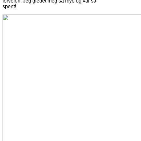
forveien. Jeg gledet meg så mye og var så
spent!