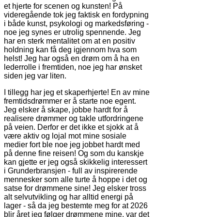
et hjerte for scenen og kunsten! På
videregående tok jeg faktisk en fordypning
i både kunst, psykologi og markedsføring -
noe jeg synes er utrolig spennende. Jeg
har en sterk mentalitet om at en positiv
holdning kan få deg igjennom hva som
helst! Jeg har også en drøm om å ha en
lederrolle i fremtiden, noe jeg har ønsket
siden jeg var liten.
I tillegg har jeg et skaperhjerte! En av mine
fremtidsdrømmer er å starte noe egent.
Jeg elsker å skape, jobbe hardt for å
realisere drømmer og takle utfordringene
på veien. Derfor er det ikke et sjokk at å
være aktiv og lojal mot mine sosiale
medier fort ble noe jeg jobbet hardt med
på denne fine reisen! Og som du kanskje
kan gjette er jeg også skikkelig interessert
i Grunderbransjen - full av inspirerende
mennesker som alle turte å hoppe i det og
satse for drømmene sine! Jeg elsker tross
alt selvutvikling og har alltid energi på
lager - så da jeg bestemte meg for at 2026
blir året jeg følger drømmene mine, var det