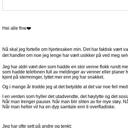
Hei alle fine❤️
Nå skal jeg fortelle om hjertesaken min. Det har faktisk vært van
det handler om noe jeg lenge har vært usikker på ved meg sel
Jeg har aldri vært den som hadde en stor venne flokk rundt me
som hadde telefonen full av meldinger av venner eller planer hver
kjent på stemninger, lyttet mer enn jeg har snakket.
Og i mange år trodde jeg at det betydde at det var noe feil me
I en verden som hyller det utadvendte, det høylytte og det sosiale
Når man trenger pauser. Når man blir sliten av for mye støy. Når
Når man heller vil ha en dyp samtale enn ti overfladiske.
Jeg har ofte sett på andre og tenkt: