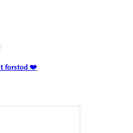
r
t forstod ❤️‍