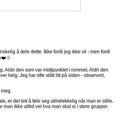
skelig å dele dette. Ikke fordi jeg ikke vil - men fordi
v❤️‍⯑
g. Aldri den som var midtpunktet i rommet. Aldri den
 helg. Jeg har ofte stått litt på siden - observert,
d meg.
, er det lett å føle seg utilstrekkelig når man er stille.
 man ikke alltid vet hva man skal si i store grupper.