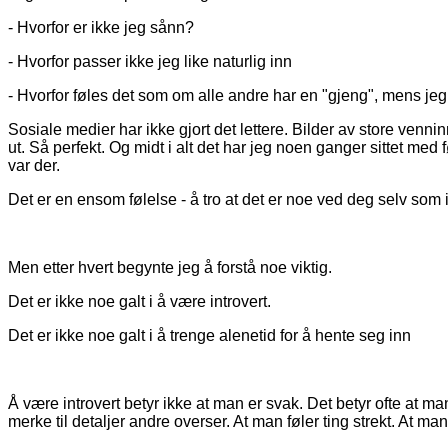
- Hvorfor er ikke jeg sånn?
- Hvorfor passer ikke jeg like naturlig inn
- Hvorfor føles det som om alle andre har en "gjeng", mens jeg 
Sosiale medier har ikke gjort det lettere. Bilder av store venninn
ut. Så perfekt. Og midt i alt det har jeg noen ganger sittet med 
var der.
Det er en ensom følelse - å tro at det er noe ved deg selv som 
Men etter hvert begynte jeg å forstå noe viktig.
Det er ikke noe galt i å være introvert.
Det er ikke noe galt i å trenge alenetid for å hente seg inn
Å være introvert betyr ikke at man er svak. Det betyr ofte at m
merke til detaljer andre overser. At man føler ting strekt. At m