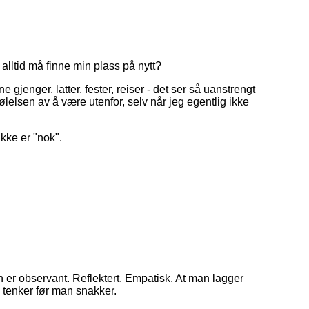
alltid må finne min plass på nytt?
e gjenger, latter, fester, reiser - det ser så uanstrengt
følelsen av å være utenfor, selv når jeg egentlig ikke
ikke er "nok".
an er observant. Reflektert. Empatisk. At man lagger
an tenker før man snakker.