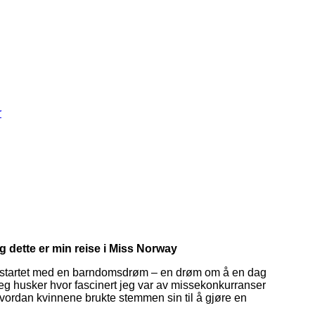
r
og dette er min reise i Miss Norway
 startet med en barndomsdrøm – en drøm om å en dag
eg husker hvor fascinert jeg var av missekonkurranser
 hvordan kvinnene brukte stemmen sin til å gjøre en