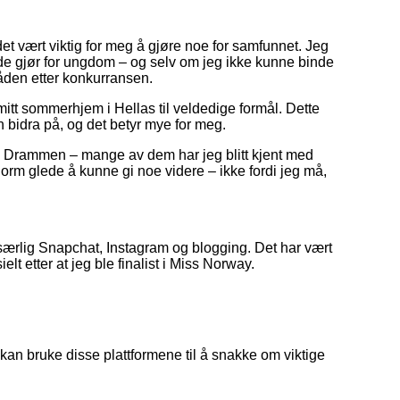
det vært viktig for meg å gjøre noe for samfunnet. Jeg
e de gjør for ungdom – og selv om jeg ikke kunne binde
tråden etter konkurransen.
mitt sommerhjem i Hellas til veldedige formål. Dette
an bidra på, og det betyr mye for meg.
n i Drammen – mange av dem har jeg blitt kjent med
enorm glede å kunne gi noe videre – ikke fordi jeg må,
 særlig Snapchat, Instagram og blogging. Det har vært
t etter at jeg ble finalist i Miss Norway.
 kan bruke disse plattformene til å snakke om viktige