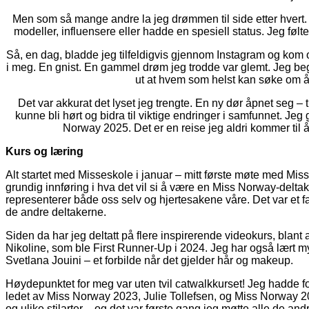
Men som så mange andre la jeg drømmen til side etter hvert. 
modeller, influensere eller hadde en spesiell status. Jeg følte r
Så, en dag, bladde jeg tilfeldigvis gjennom Instagram og kom
i meg. En gnist. En gammel drøm jeg trodde var glemt. Jeg beg
ut at hvem som helst kan søke om å 
Det var akkurat det lyset jeg trengte. En ny dør åpnet seg – ti
kunne bli hørt og bidra til viktige endringer i samfunnet. Jeg 
Norway 2025. Det er en reise jeg aldri kommer til 
Kurs og læring
Alt startet med Misseskole i januar – mitt første møte med Mi
grundig innføring i hva det vil si å være en Miss Norway-deltak
representerer både oss selv og hjertesakene våre. Det var et f
de andre deltakerne.
Siden da har jeg deltatt på flere inspirerende videokurs, blan
Nikoline, som ble First Runner-Up i 2024. Jeg har også lært m
Svetlana Jouini – et forbilde når det gjelder hår og makeup.
Høydepunktet for meg var uten tvil catwalkkurset! Jeg hadde 
ledet av Miss Norway 2023, Julie Tollefsen, og Miss Norway 202
og ulike stilarter – og det var første gang jeg møtte alle de andr