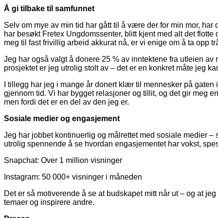
Å gi tilbake til samfunnet
Selv om mye av min tid har gått til å være der for min mor, har 
har besøkt Fretex Ungdomssenter, blitt kjent med alt det flott
meg til fast frivillig arbeid akkurat nå, er vi enige om å ta opp 
Jeg har også valgt å donere 25 % av inntektene fra utleien av 
prosjektet er jeg utrolig stolt av – det er en konkret måte jeg k
I tillegg har jeg i mange år donert klær til mennesker på gate
gjennom tid. Vi har bygget relasjoner og tillit, og det gir meg 
men fordi det er en del av den jeg er.
Sosiale medier og engasjement
Jeg har jobbet kontinuerlig og målrettet med sosiale medier –
utrolig spennende å se hvordan engasjementet har vokst, spesiel
Snapchat: Over 1 million visninger
Instagram: 50 000+ visninger i måneden
Det er så motiverende å se at budskapet mitt når ut – og at jeg
temaer og inspirere andre.