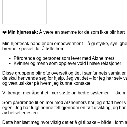
❤️
Min hjertesak:
Å være en stemme for de som ikke blir hørt
Min hjertesak handler om empowerment – å gi styrke, synlighet 
brenner spesielt for å løfte frem:
Pårørende og personer som lever med Alzheimers
Kvinner og menn som opplever vold i nære relasjoner
Disse gruppene blir ofte oversett og tiet i samfunnets samtaler.
de skal henvende seg for hjelp. Jeg vet det – for jeg har selv væ
og vært usikker på hvem jeg kunne kontakte.
Vi trenger mer åpenhet, mer støtte og bedre systemer – ikke min
Som pårørende til en mor med Alzheimers har jeg erfart hvor v
egen. Jeg har fulgt henne tett gjennom en tøff utvikling, og har jo
av helsetjenesten.
Dette har lært meg hvor viktig det er å gi tilbake – både i form 