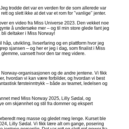
Jeg trodde det var en verden for de som allerede var
ett og slett ikke at det var et rom for "vanlige" jenter.
 over en video fra Miss Universe 2023. Den vekket noe
ynte å undersøke mer – og til min store glede fant jeg
bli deltaker i Miss Norway!
l håp, utvikling, livserfaring og en plattform hvor jeg
grep sjansen – og her er jeg i dag, som finalist i Miss
å glemme, uansett hvor den tar meg videre.
ss Norway-organisasjonen og de andre jentene. Vi fikk
er, hvordan vi kan være forbilder, og hvordan vi best
antastisk førsteinntrykk – både av teamet, ledelsen og
t annet med Miss Norway 2025, Lilly Sødal, og
ye om skjønnhet og stil fra dommer og ekspert
forberedt meg masse og gledet meg lenge. Kurset ble
4, Lilly Sødal. Vi fikk lære alt om gange, posering
e jentene personlig. Det var rett og slett girl power fra