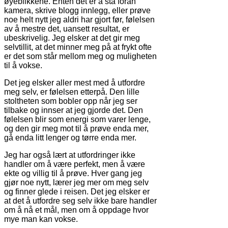
øyeblikkene. Enten det er å stå foran
kamera, skrive blogg innlegg, eller prøve
noe helt nytt jeg aldri har gjort før, følelsen
av å mestre det, uansett resultat, er
ubeskrivelig. Jeg elsker at det gir meg
selvtillit, at det minner meg på at frykt ofte
er det som står mellom meg og muligheten
til å vokse.
Det jeg elsker aller mest med å utfordre
meg selv, er følelsen etterpå. Den lille
stoltheten som bobler opp når jeg ser
tilbake og innser at jeg gjorde det. Den
følelsen blir som energi som varer lenge,
og den gir meg mot til å prøve enda mer,
gå enda litt lenger og tørre enda mer.
Jeg har også lært at utfordringer ikke
handler om å være perfekt, men å være
ekte og villig til å prøve. Hver gang jeg
gjør noe nytt, lærer jeg mer om meg selv
og finner glede i reisen. Det jeg elsker er
at det å utfordre seg selv ikke bare handler
om å nå et mål, men om å oppdage hvor
mye man kan vokse.