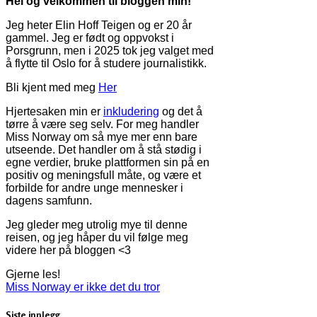
Hei og velkommen til bloggen min!
Jeg heter Elin Hoff Teigen og er 20 år
gammel. Jeg er født og oppvokst i
Porsgrunn, men i 2025 tok jeg valget med
å flytte til Oslo for å studere journalistikk.
Bli kjent med meg
Her
Hjertesaken min er
inkludering
og det å
tørre å være seg selv. For meg handler
Miss Norway om så mye mer enn bare
utseende. Det handler om å stå stødig i
egne verdier, bruke plattformen sin på en
positiv og meningsfull måte, og være et
forbilde for andre unge mennesker i
dagens samfunn.
Jeg gleder meg utrolig mye til denne
reisen, og jeg håper du vil følge meg
videre her på bloggen <3
Gjerne les!
Miss Norway er ikke det du tror
Siste innlegg