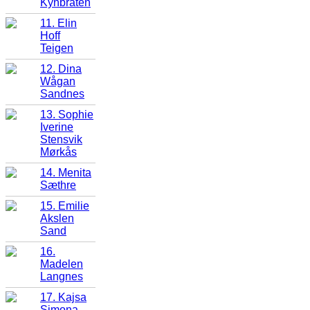
Kynbråten
11. Elin
Hoff
Teigen
12. Dina
Wågan
Sandnes
13. Sophie
Iverine
Stensvik
Mørkås
14. Menita
Sæthre
15. Emilie
Akslen
Sand
16.
Madelen
Langnes
17. Kajsa
Simona