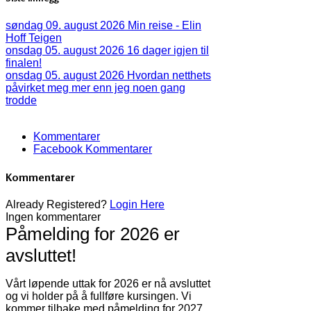
søndag 09. august 2026
Min reise - Elin
Hoff Teigen
onsdag 05. august 2026
16 dager igjen til
finalen!
onsdag 05. august 2026
Hvordan netthets
påvirket meg mer enn jeg noen gang
trodde
Kommentarer
Facebook Kommentarer
Kommentarer
Already Registered?
Login Here
Ingen kommentarer
Påmelding for 2026 er
avsluttet!
Vårt løpende uttak for 2026 er nå avsluttet
og vi holder på å fullføre kursingen. Vi
kommer tilbake med påmelding for 2027