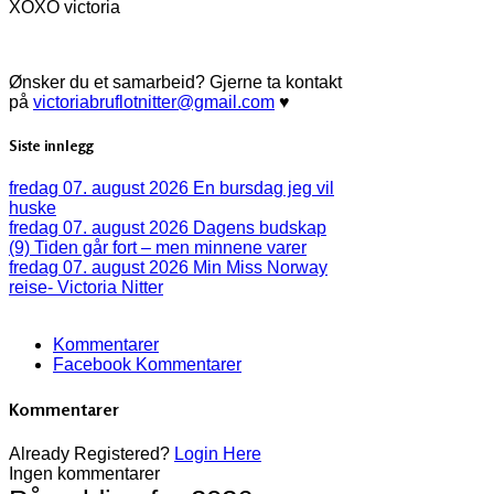
XOXO victoria
Ønsker du et samarbeid? Gjerne ta kontakt
på
victoriabruflotnitter@gmail.com
♥
Siste innlegg
fredag 07. august 2026
En bursdag jeg vil
huske
fredag 07. august 2026
Dagens budskap
(9) Tiden går fort – men minnene varer
fredag 07. august 2026
Min Miss Norway
reise- Victoria Nitter
Kommentarer
Facebook Kommentarer
Kommentarer
Already Registered?
Login Here
Ingen kommentarer