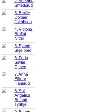
2. Abelone
Smedsrud
3. Emilie
Dolmer
Jakobsen
4. Victoria
Bruflot
Nitter
5. Synne
Skjelbred
6. Frida
Sørlie
Gjevre
7. Anna
Ellinor
Hansrud
8. Sol
Angelica
Buland
Tyrihjell
9. Eileen