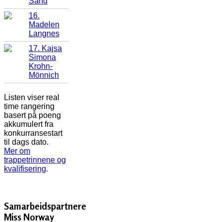
Sand
16.
Madelen
Langnes
17. Kajsa
Simona
Krohn-
Mönnich
Listen viser real
time rangering
basert på poeng
akkumulert fra
konkurransestart
til dags dato.
Mer om
trappetrinnene og
kvalifisering
.
Samarbeidspartnere
Miss Norway