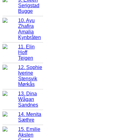
Serigstad
Bugge
10. Ayu
Zhafira
Amalia
Kynbråten
11. Elin
Hoff
Teigen
12. Sophie
Iverine
Stensvik
Mørkås
13. Dina
Wågan
Sandnes
14. Menita
Sæthre
15. Emilie
Akslen