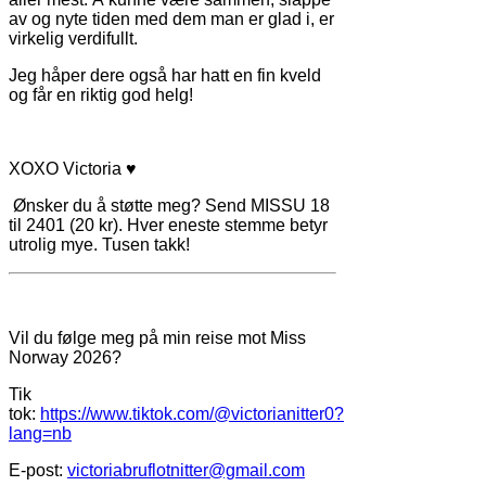
av og nyte tiden med dem man er glad i, er
virkelig verdifullt.
Jeg håper dere også har hatt en fin kveld
og får en riktig god helg!
XOXO Victoria ♥
Ønsker du å støtte meg? Send MISSU 18
til 2401 (20 kr). Hver eneste stemme betyr
utrolig mye. Tusen takk!
Vil du følge meg på min reise mot Miss
Norway 2026?
Tik
tok:
https://www.tiktok.com/@victorianitter0?
lang=nb
E-post:
victoriabruflotnitter@gmail.com