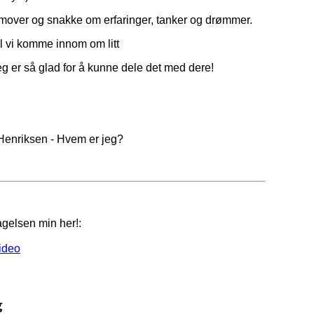
remover og snakke om erfaringer, tanker og drømmer.
l vi komme innom om litt
 jeg er så glad for å kunne dele det med dere!
Henriksen - Hvem er jeg?
agelsen min her!:
ideo
g