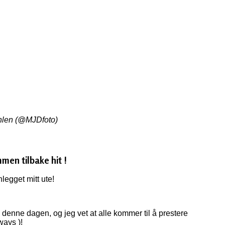
hlen (@MJDfoto)
men tilbake hit !
nlegget mitt ute!
l denne dagen, og jeg vet at alle kommer til å prestere
ways )!