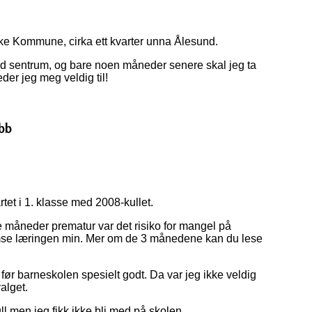
iske Kommune, cirka ett kvarter unna Ålesund.
nd sentrum, og bare noen måneder senere skal jeg ta
der jeg meg veldig til!
obb
rtet i 1. klasse med 2008-kullet.
tre måneder prematur var det risiko for mangel på
emse læringen min. Mer om de 3 månedene kan du lese
før barneskolen spesielt godt. Da var jeg ikke veldig
alget.
 men jeg fikk ikke bli med på skolen.