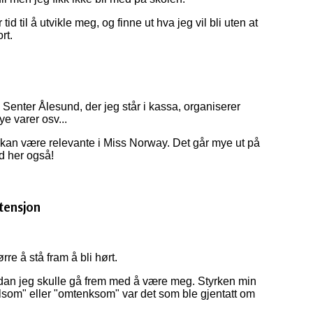
tid til å utvikle meg, og finne ut hva jeg vil bli uten at
ort.
enter Ålesund, der jeg står i kassa, organiserer
e varer osv...
 kan være relevante i Miss Norway. Det går mye ut på
d her også!
tensjon
tørre å stå fram å bli hørt.
vordan jeg skulle gå frem med å være meg. Styrken min
ølsom" eller "omtenksom" var det som ble gjentatt om