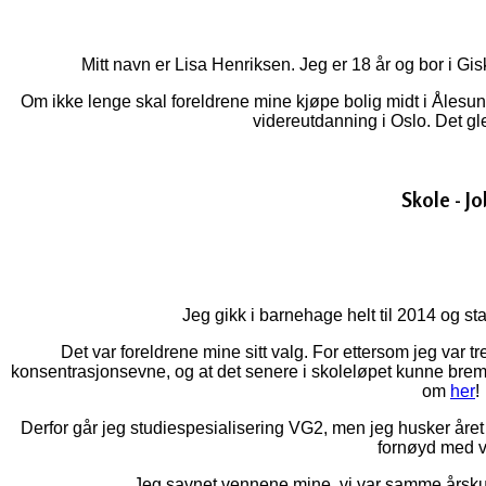
Mitt navn er Lisa Henriksen. Jeg er 18 år og bor i G
Om ikke lenge skal foreldrene mine kjøpe bolig midt i Ålesu
videreutdanning i Oslo. Det gle
Skole - J
Jeg gikk i barnehage helt til 2014 og sta
Det var foreldrene mine sitt valg. For ettersom jeg var 
konsentrasjonsevne, og at det senere i skoleløpet kunne br
om
her
!
Derfor går jeg studiespesialisering VG2, men jeg husker året 
fornøyd med v
Jeg savnet vennene mine, vi var samme årskull