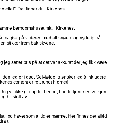
tellet? Det finner du i Kirkenes!
t samme barndomshuset mitt i Kirkenes.
gså magisk på vinteren med all snøen, og nydelig på
len stikker frem bak skyene.
jeg setter pris på at det var akkurat der jeg fikk være
l den jeg er i dag. Selvfølgelig ønsker jeg å inkludere
enes content er rett rundt hjørnet!
 Jeg vil ikke gi opp for henne, hun fortjener en versjon
og bli stolt av.
il og havet som alltid er nærme. Her finnes det alltid
ra til.