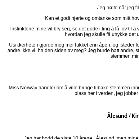
Jeg nølte når jeg fi
Kan et godt hjerte og omtanke som mitt hov
Instinktene mine vil bry seg, se det gode i ting å få lov til å
hvordan jeg skulle få utrykke det 
Usikkerheten gjorde meg mer lukket enn åpen, og istedenfo
andre ikke vil ha den siden av meg? Jeg burde hatt andre, st
stemmen min
Miss Norway handler om å ville bringe tilbake stemmen inni 
plass her i verden, jeg jobbe
Ålesund / Ki
Jeg har bodd de siste 10 årene i Ålesund, men mine 8