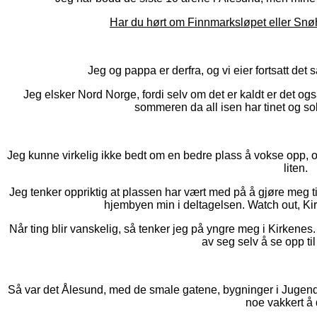
Har du hørt om Finnmarksløpet eller Snøho
Jeg og pappa er derfra, og vi eier fortsatt de
Jeg elsker Nord Norge, fordi selv om det er kaldt er det o
sommeren da all isen har tinet og so
Jeg kunne virkelig ikke bedt om en bedre plass å vokse opp, og 
liten.
Jeg tenker oppriktig at plassen har vært med på å gjøre meg ti
hjembyen min i deltagelsen. Watch out, Kirk
Når ting blir vanskelig, så tenker jeg på yngre meg i Kirkenes.
av seg selv å se opp til 
Så var det Ålesund, med de smale gatene, bygninger i Jugendst
noe vakkert å d