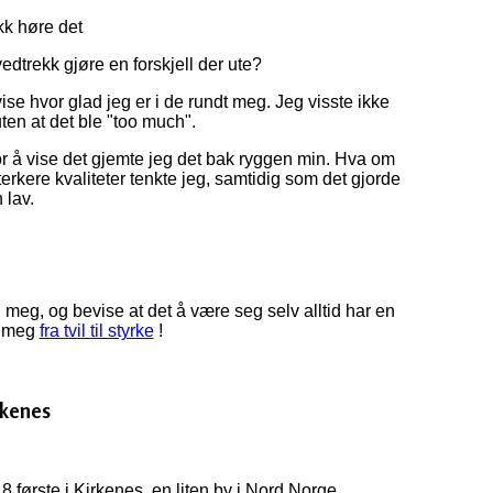
kk høre det
edtrekk gjøre en forskjell der ute?
 vise hvor glad jeg er i de rundt meg. Jeg visste ikke
uten at det ble "too much".
r å vise det gjemte jeg det bak ryggen min. Hva om
erkere kvaliteter tenkte jeg, samtidig som det gjorde
 lav.
meg, og bevise at det å være seg selv alltid har en
r meg
fra tvil til styrke
!
rkenes
 første i Kirkenes, en liten by i Nord Norge.