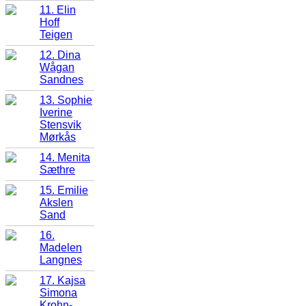
11. Elin
Hoff
Teigen
12. Dina
Wågan
Sandnes
13. Sophie
Iverine
Stensvik
Mørkås
14. Menita
Sæthre
15. Emilie
Akslen
Sand
16.
Madelen
Langnes
17. Kajsa
Simona
Krohn-