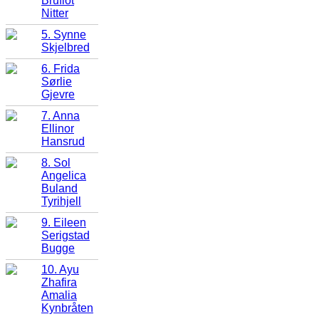
Bruflot
Nitter
5. Synne
Skjelbred
6. Frida
Sørlie
Gjevre
7. Anna
Ellinor
Hansrud
8. Sol
Angelica
Buland
Tyrihjell
9. Eileen
Serigstad
Bugge
10. Ayu
Zhafira
Amalia
Kynbråten