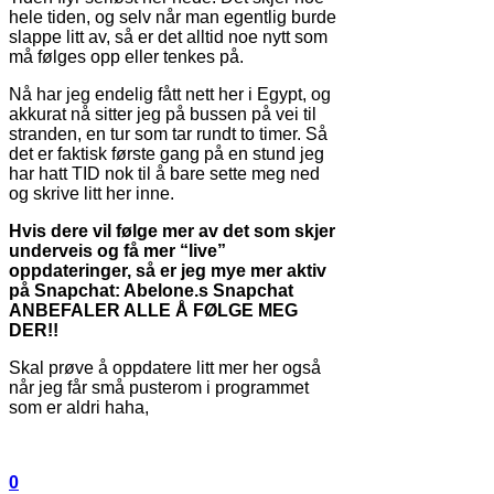
hele tiden, og selv når man egentlig burde
slappe litt av, så er det alltid noe nytt som
må følges opp eller tenkes på.
Nå har jeg endelig fått nett her i Egypt, og
akkurat nå sitter jeg på bussen på vei til
stranden, en tur som tar rundt to timer. Så
det er faktisk første gang på en stund jeg
har hatt TID nok til å bare sette meg ned
og skrive litt her inne.
Hvis dere vil følge mer av det som skjer
underveis og få mer “live”
oppdateringer, så er jeg mye mer aktiv
på Snapchat: Abelone.s Snapchat
ANBEFALER ALLE Å FØLGE MEG
DER!!
Skal prøve å oppdatere litt mer her også
når jeg får små pusterom i programmet
som er aldri haha,
0