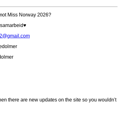
 mot Miss Norway 2026?
r samarbeid♥
02@gmail.com
iedolmer
dolmer
en there are new updates on the site so you wouldn't