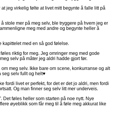
t jeg virkelig følte at livet mitt begynte å falle litt på
 å stole mer på meg selv, ble tryggere på hvem jeg er
 å sammenligne meg med andre og begynte heller å
e kapittelet med en så god følelse.
om føles riktig for meg. Jeg omringer meg med gode
meg selv på måter jeg aldri hadde gjort før.
om meg selv. Ikke bare om scene, konkurranse og alt
 seg selv fullt og helt♥
rdi livet er perfekt, for det er det jo aldri, men fordi
fortsatt. Og man finner seg selv litt mer underveis.
”. Det føles heller som starten på noe nytt. Nye
flere øyeblikk som får meg til å føle meg akkurat like