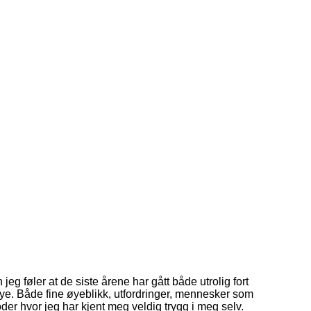
n jeg føler at de siste årene har gått både utrolig fort
ye. Både fine øyeblikk, utfordringer, mennesker som
der hvor jeg har kjent meg veldig trygg i meg selv.