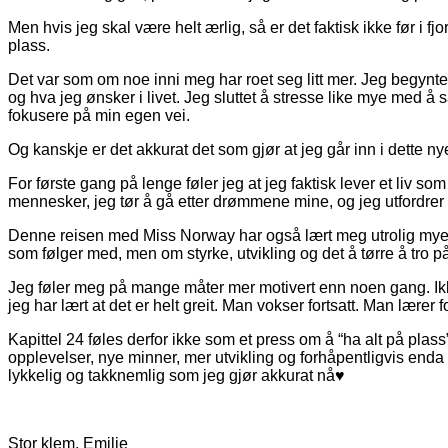
Men hvis jeg skal være helt ærlig, så er det faktisk ikke før i fjor a
plass.
Det var som om noe inni meg har roet seg litt mer. Jeg begynte
og hva jeg ønsker i livet. Jeg sluttet å stresse like mye med
fokusere på min egen vei.
Og kanskje er det akkurat det som gjør at jeg går inn i dette ny
For første gang på lenge føler jeg at jeg faktisk lever et liv s
mennesker, jeg tør å gå etter drømmene mine, og jeg utfordrer 
Denne reisen med Miss Norway har også lært meg utrolig mye 
som følger med, men om styrke, utvikling og det å tørre å tro på
Jeg føler meg på mange måter mer motivert enn noen gang. Ikke fo
jeg har lært at det er helt greit. Man vokser fortsatt. Man lærer 
Kapittel 24 føles derfor ikke som et press om å “ha alt på plass
opplevelser, nye minner, mer utvikling og forhåpentligvis enda 
lykkelig og takknemlig som jeg gjør akkurat nå♥
Stor klem, Emilie