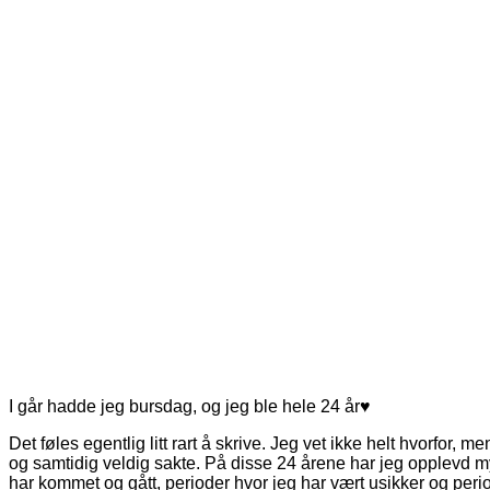
I går hadde jeg bursdag, og jeg ble hele 24 år♥
Det føles egentlig litt rart å skrive. Jeg vet ikke helt hvorfor, me
og samtidig veldig sakte. På disse 24 årene har jeg opplevd m
har kommet og gått, perioder hvor jeg har vært usikker og perio