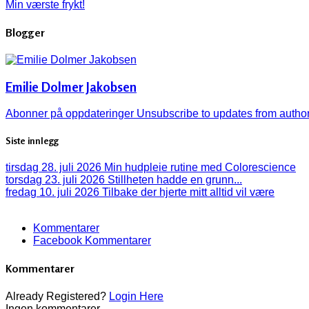
Min værste frykt!
Blogger
Emilie Dolmer Jakobsen
Abonner på oppdateringer
Unsubscribe to updates from autho
Siste innlegg
tirsdag 28. juli 2026
Min hudpleie rutine med Colorescience
torsdag 23. juli 2026
Stillheten hadde en grunn...
fredag 10. juli 2026
Tilbake der hjerte mitt alltid vil være
Kommentarer
Facebook Kommentarer
Kommentarer
Already Registered?
Login Here
Ingen kommentarer