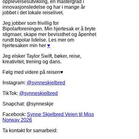
opplevelsesutvikling, en mastergrad i
innovasjonsledelse og har i mange år
jobbet i det lokale reiselivet.
Jeg jobber som frivillig for
Bipolarforeningen. Min hjertesak er å bryte
stigmaer, skape mer bevissthet og åpenhet
rundt bipolar lidelse. Les mer om
hjertesaken min her
♥
Jeg elsker Taylor Swift, bøker, reise,
kreativitet, trening og dans.
Følg med videre på reisen♥
Instagram:
@synneskjelbred
TikTok:
@synneskjelbred
Snapchat: @synneskje
Facebook:
Synne Skjelbred Veien til Miss
Norway 2026
Ta kontakt for samarbeid: