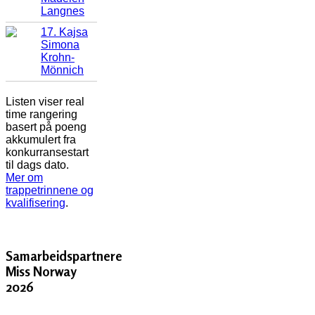
Langnes
17. Kajsa
Simona
Krohn-
Mönnich
Listen viser real
time rangering
basert på poeng
akkumulert fra
konkurransestart
til dags dato.
Mer om
trappetrinnene og
kvalifisering
.
Samarbeidspartnere
Miss Norway
2026