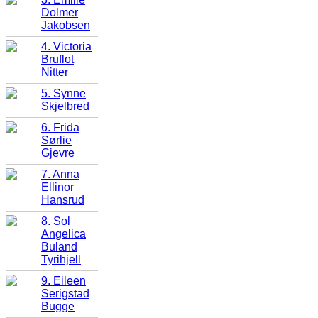
Dolmer
Jakobsen
4. Victoria
Bruflot
Nitter
5. Synne
Skjelbred
6. Frida
Sørlie
Gjevre
7. Anna
Ellinor
Hansrud
8. Sol
Angelica
Buland
Tyrihjell
9. Eileen
Serigstad
Bugge