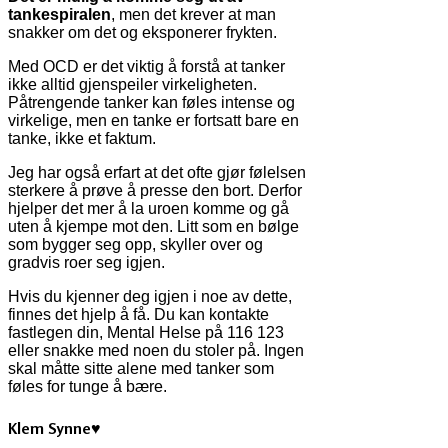
tankespiralen
, men det krever at man
snakker om det og eksponerer frykten.
Med OCD er det viktig å forstå at tanker
ikke alltid gjenspeiler virkeligheten.
Påtrengende tanker kan føles intense og
virkelige, men en tanke er fortsatt bare en
tanke, ikke et faktum.
Jeg har også erfart at det ofte gjør følelsen
sterkere å prøve å presse den bort. Derfor
hjelper det mer å la uroen komme og gå
uten å kjempe mot den. Litt som en bølge
som bygger seg opp, skyller over og
gradvis roer seg igjen.
Hvis du kjenner deg igjen i noe av dette,
finnes det hjelp å få. Du kan kontakte
fastlegen din, Mental Helse på 116 123
eller snakke med noen du stoler på. Ingen
skal måtte sitte alene med tanker som
føles for tunge å bære.
Klem Synne♥