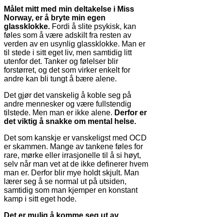
Målet mitt med min deltakelse i Miss
Norway, er å bryte min egen
glassklokke.
Fordi å
slite psykisk,
kan
føles som å være adskilt fra resten av
verden av en usynlig glassklokke. Man er
til stede i sitt eget liv, men samtidig litt
utenfor det. Tanker og følelser blir
forstørret, og det som virker enkelt for
andre kan bli tungt å bære alene.
Det gjør det vanskelig å koble seg på
andre mennesker og være fullstendig
tilstede. Men man er ikke alene.
Derfor er
det viktig å snakke om mental helse.
Det som kanskje er vanskeligst med OCD
er skammen. Mange av tankene føles for
rare, mørke eller irrasjonelle til å si høyt,
selv når man vet at de ikke definerer hvem
man er. Derfor blir mye holdt skjult. Man
lærer seg å se normal ut på utsiden,
samtidig som man kjemper en konstant
kamp i sitt eget hode.
Det er mulig å komme seg ut av