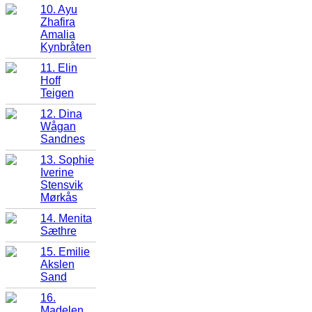
10. Ayu
Zhafira
Amalia
Kynbråten
11. Elin
Hoff
Teigen
12. Dina
Wågan
Sandnes
13. Sophie
Iverine
Stensvik
Mørkås
14. Menita
Sæthre
15. Emilie
Akslen
Sand
16.
Madelen