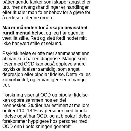
påtrengende tanker som skaper angst eller
uro, mens tvangshandlinger er handlinger
eller ritualer man føler behov for å gjøre for
å redusere denne uroen.
Mai er måneden for å skape bevissthet
rundt mental helse
, og jeg har egentlig
vært litt stille. Rett og slett fordi hodet mitt
ikke har vært stille et sekund.
Psykisk helse er ofte mer sammensatt enn
at man kun har en diagnose. Mange som
lever med OCD kan også oppleve andre
psykiske lidelser samtidig, som angst,
depresjon eller bipolar lidelse. Dette kalles
komorbiditet, og er vanligere enn mange
tror.
Forskning viser at OCD og bipolar lidelse
kan opptre sammen hos en del
mennesker. Studier har estimert at mellom
omtrent 10–18 % av personer med bipolar
lidelse også har OCD, og at bipolar lidelse
forekommer hyppigere hos personer med
OCD enn i befolkningen generelt.