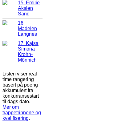
15. Emilie
Akslen
Sand
16.
Madelen
Langnes
17. Kajsa
Simona
Krohn-
Mönnich
Listen viser real
time rangering
basert på poeng
akkumulert fra
konkurransestart
til dags dato.
Mer om
trappetrinnene og
kvalifisering
.