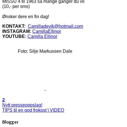
MISSU 4 til 1963 så mange ganger du vil
(10,- per sms)
Ønsker dere en fin dag!
KONTAKT:
Camilladevik@hotmail.com
INSTAGRAM:
CamillaEllinor
YOUTUBE:
Camilla Ellinor
Foto: Silje Markussen Dale
-
2
Nytt presseoppslag!
TIPS til en god frokost \ VIDEO
Blogger