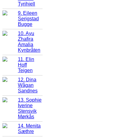
Tyrihjell
9. Eileen
Serigstad
Bugge
10. Ayu
Zhafira
Amalia
Kynbråten
11. Elin
Hoff
Teigen
12. Dina
Wågan
Sandnes
13. Sophie
Iverine
Stensvik
Mørkås
14. Menita
Sæthre