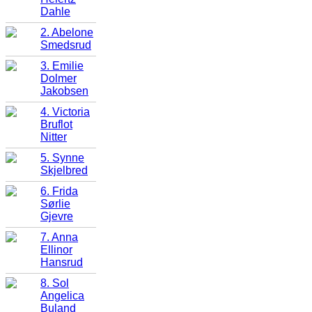
Dahle
2. Abelone
Smedsrud
3. Emilie
Dolmer
Jakobsen
4. Victoria
Bruflot
Nitter
5. Synne
Skjelbred
6. Frida
Sørlie
Gjevre
7. Anna
Ellinor
Hansrud
8. Sol
Angelica
Buland