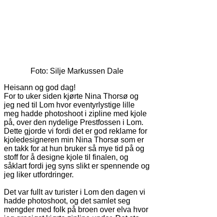
Foto: Silje Markussen Dale
Heisann og god dag!
For to uker siden kjørte Nina Thorsø og
jeg ned til Lom hvor eventyrlystige lille
meg hadde photoshoot i zipline med kjole
på, over den nydelige Prestfossen i Lom.
Dette gjorde vi fordi det er god reklame for
kjoledesigneren min Nina Thorsø som er
en takk for at hun bruker så mye tid på og
stoff for å designe kjole til finalen, og
såklart fordi jeg syns slikt er spennende og
jeg liker utfordringer.
Det var fullt av turister i Lom den dagen vi
hadde photoshoot, og det samlet seg
mengder med folk på broen over elva hvor