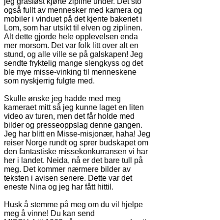
jeg grasiøst kjørte zipline under. Det sto
også fullt av mennesker med kamera og
mobiler i vinduet på det kjente bakeriet i
Lom, som har utsikt til elven og ziplinen.
Alt dette gjorde hele opplevelsen enda
mer morsom. Det var folk litt over alt en
stund, og alle ville se på galskapen! Jeg
sendte fryktelig mange slengkyss og det
ble mye misse-vinking til menneskene
som nyskjerrig fulgte med.
Skulle ønske jeg hadde med meg
kameraet mitt så jeg kunne laget en liten
video av turen, men det får holde med
bilder og presseoppslag denne gangen.
Jeg har blitt en Misse-misjonær, haha! Jeg
reiser Norge rundt og sprer budskapet om
den fantastiske missekonkurransen vi har
her i landet. Neida, nå er det bare tull på
meg. Det kommer nærmere bilder av
teksten i avisen senere. Dette var det
eneste Nina og jeg har fått hittil.
Husk å stemme på meg om du vil hjelpe
meg å vinne! Du kan send