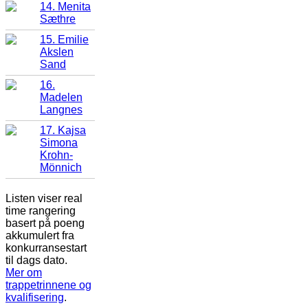
14. Menita
Sæthre
15. Emilie
Akslen
Sand
16.
Madelen
Langnes
17. Kajsa
Simona
Krohn-
Mönnich
Listen viser real
time rangering
basert på poeng
akkumulert fra
konkurransestart
til dags dato.
Mer om
trappetrinnene og
kvalifisering
.