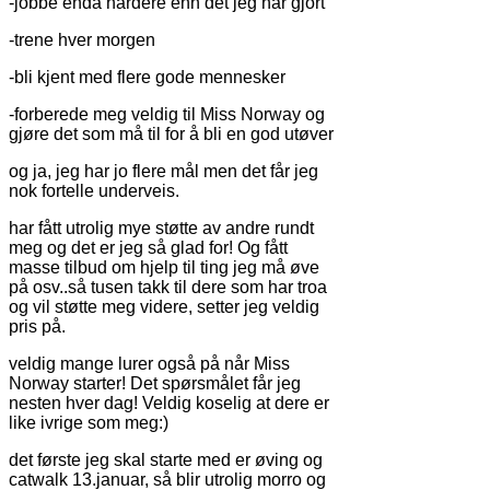
-jobbe enda hardere enn det jeg har gjort
-trene hver morgen
-bli kjent med flere gode mennesker
-forberede meg veldig til Miss Norway og
gjøre det som må til for å bli en god utøver
og ja, jeg har jo flere mål men det får jeg
nok fortelle underveis.
har fått utrolig mye støtte av andre rundt
meg og det er jeg så glad for! Og fått
masse tilbud om hjelp til ting jeg må øve
på osv..så tusen takk til dere som har troa
og vil støtte meg videre, setter jeg veldig
pris på.
veldig mange lurer også på når Miss
Norway starter! Det spørsmålet får jeg
nesten hver dag! Veldig koselig at dere er
like ivrige som meg:)
det første jeg skal starte med er øving og
catwalk 13.januar, så blir utrolig morro og