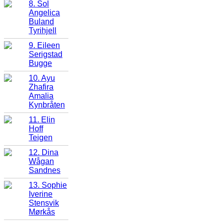
8. Sol
Angelica
Buland
Tyrihjell
9. Eileen
Serigstad
Bugge
10. Ayu
Zhafira
Amalia
Kynbråten
11. Elin
Hoff
Teigen
12. Dina
Wågan
Sandnes
13. Sophie
Iverine
Stensvik
Mørkås