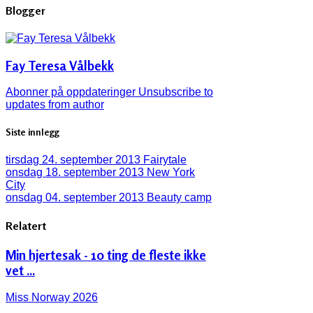
Blogger
Fay Teresa Vålbekk
Abonner på oppdateringer
Unsubscribe to
updates from author
Siste innlegg
tirsdag 24. september 2013
Fairytale
onsdag 18. september 2013
New York
City
onsdag 04. september 2013
Beauty camp
Relatert
Min hjertesak - 10 ting de fleste ikke
vet ...
Miss Norway 2026