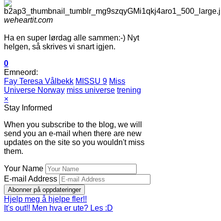
weheartit.com
Ha en super lørdag alle sammen:-) Nyt
helgen, så skrives vi snart igjen.
0
Emneord:
Fay Teresa Vålbekk
MISSU 9
Miss
Universe Norway
miss universe
trening
×
Stay Informed
When you subscribe to the blog, we will
send you an e-mail when there are new
updates on the site so you wouldn't miss
them.
Your Name
E-mail Address
Abonner på oppdateringer
Hjelp meg å hjelpe fler!!
It's out!! Men hva er ute? Les :D