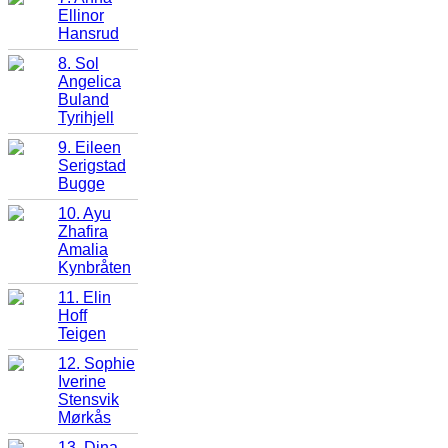
Ellinor
Hansrud
8. Sol
Angelica
Buland
Tyrihjell
9. Eileen
Serigstad
Bugge
10. Ayu
Zhafira
Amalia
Kynbråten
11. Elin
Hoff
Teigen
12. Sophie
Iverine
Stensvik
Mørkås
13. Dina