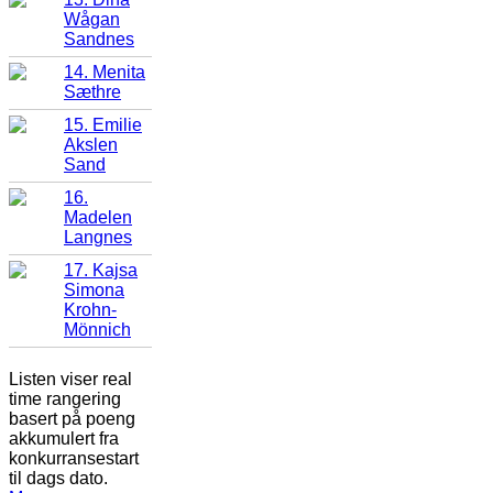
Wågan
Sandnes
14. Menita
Sæthre
15. Emilie
Akslen
Sand
16.
Madelen
Langnes
17. Kajsa
Simona
Krohn-
Mönnich
Listen viser real
time rangering
basert på poeng
akkumulert fra
konkurransestart
til dags dato.