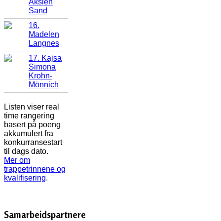
Akslen
Sand
16.
Madelen
Langnes
17. Kajsa
Simona
Krohn-
Mönnich
Listen viser real
time rangering
basert på poeng
akkumulert fra
konkurransestart
til dags dato.
Mer om
trappetrinnene og
kvalifisering
.
Samarbeidspartnere