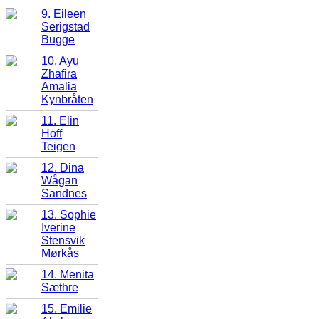
9. Eileen
Serigstad
Bugge
10. Ayu
Zhafira
Amalia
Kynbråten
11. Elin
Hoff
Teigen
12. Dina
Wågan
Sandnes
13. Sophie
Iverine
Stensvik
Mørkås
14. Menita
Sæthre
15. Emilie