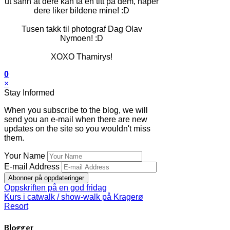
ut sånn at dere kan ta en titt på dem, håper
dere liker bildene mine! :D
Tusen takk til photograf Dag Olav
Nymoen! :D
XOXO Thamirys!
0
×
Stay Informed
When you subscribe to the blog, we will
send you an e-mail when there are new
updates on the site so you wouldn't miss
them.
Your Name
E-mail Address
Abonner på oppdateringer
Oppskriften på en god fridag
Kurs i catwalk / show-walk på Kragerø
Resort
Blogger