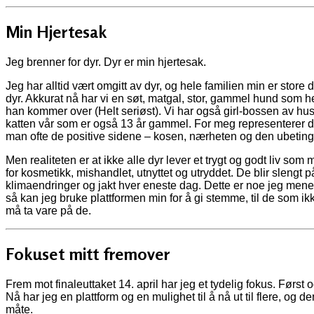
Min Hjertesak
Jeg brenner for dyr. Dyr er min hjertesak.
Jeg har alltid vært omgitt av dyr, og hele familien min er store
dyr. Akkurat nå har vi en søt, matgal, stor, gammel hund som 
han kommer over (Helt seriøst). Vi har også girl-bossen av hus
katten vår som er også 13 år gammel. For meg representerer dyr
man ofte de positive sidene – kosen, nærheten og den ubeting
Men realiteten er at ikke alle dyr lever et trygt og godt liv som
for kosmetikk, mishandlet, utnyttet og utryddet. De blir slengt p
klimaendringer og jakt hver eneste dag. Dette er noe jeg mener
så kan jeg bruke plattformen min for å gi stemme, til de som ik
må ta vare på de.
Fokuset mitt fremover
Frem mot finaleuttaket 14. april har jeg et tydelig fokus. Først
Nå har jeg en plattform og en mulighet til å nå ut til flere, og 
måte.