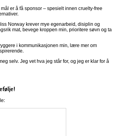
 mål er å få sponsor – spesielt innen cruelty-free
rnativer.
i Miss Norway krever mye egenarbeid, disiplin og
ingsrik mat, bevege kroppen min, prioritere søvn og ta
 tryggere i kommunikasjonen min, lære mer om
spirerende.
 selv. Jeg vet hva jeg står for, og jeg er klar for å
efølje!
ole: