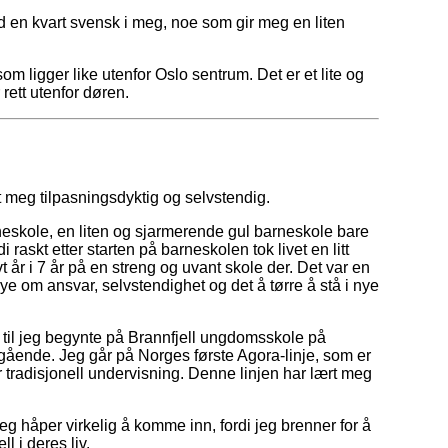
 en kvart svensk i meg, noe som gir meg en liten
 ligger like utenfor Oslo sentrum. Det er et lite og
 rett utenfor døren.
rt meg tilpasningsdyktig og selvstendig.
eskole, en liten og sjarmerende gul barneskole bare
 raskt etter starten på barneskolen tok livet en litt
vt år i 7 år på en streng og uvant skole der. Det var en
ye om ansvar, selvstendighet og det å tørre å stå i nye
m til jeg begynte på Brannfjell ungdomsskole på
regående. Jeg går på Norges første Agora-linje, som er
r tradisjonell undervisning. Denne linjen har lært meg
g håper virkelig å komme inn, fordi jeg brenner for å
 i deres liv.