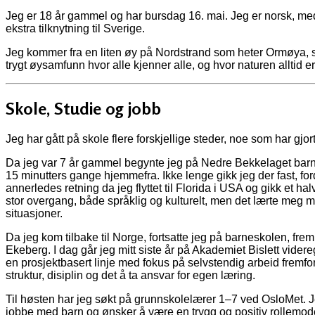
Jeg er 18 år gammel og har bursdag 16. mai. Jeg er norsk, med
ekstra tilknytning til Sverige.
Jeg kommer fra en liten øy på Nordstrand som heter Ormøya, som
trygt øysamfunn hvor alle kjenner alle, og hvor naturen alltid er
Skole, Studie og jobb
Jeg har gått på skole flere forskjellige steder, noe som har gjo
Da jeg var 7 år gammel begynte jeg på Nedre Bekkelaget barn
15 minutters gange hjemmefra. Ikke lenge gikk jeg der fast, fordi
annerledes retning da jeg flyttet til Florida i USA og gikk et hal
stor overgang, både språklig og kulturelt, men det lærte meg m
situasjoner.
Da jeg kom tilbake til Norge, fortsatte jeg på barneskolen, fre
Ekeberg. I dag går jeg mitt siste år på Akademiet Bislett vide
en prosjektbasert linje med fokus på selvstendig arbeid fremfo
struktur, disiplin og det å ta ansvar for egen læring.
Til høsten har jeg søkt på grunnskolelærer 1–7 ved OsloMet. Je
jobbe med barn og ønsker å være en trygg og positiv rollemodell