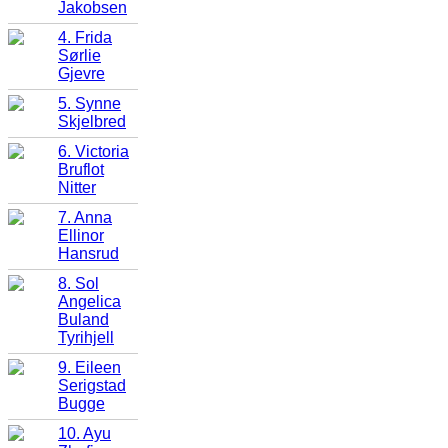
Jakobsen
4. Frida
Sørlie
Gjevre
5. Synne
Skjelbred
6. Victoria
Bruflot
Nitter
7. Anna
Ellinor
Hansrud
8. Sol
Angelica
Buland
Tyrihjell
9. Eileen
Serigstad
Bugge
10. Ayu