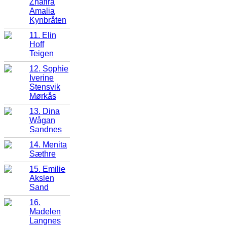
Zhafira
Amalia
Kynbråten
11. Elin
Hoff
Teigen
12. Sophie
Iverine
Stensvik
Mørkås
13. Dina
Wågan
Sandnes
14. Menita
Sæthre
15. Emilie
Akslen
Sand
16.
Madelen
Langnes