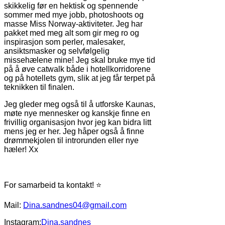
skikkelig før en hektisk og spennende
sommer med mye jobb, photoshoots og
masse Miss Norway-aktiviteter. Jeg har
pakket med meg alt som gir meg ro og
inspirasjon som perler, malesaker,
ansiktsmasker og selvfølgelig
missehælene mine! Jeg skal bruke mye tid
på å øve catwalk både i hotellkorridorene
og på hotellets gym, slik at jeg får terpet på
teknikken til finalen.
Jeg gleder meg også til å utforske Kaunas,
møte nye mennesker og kanskje finne en
frivillig organisasjon hvor jeg kan bidra litt
mens jeg er her. Jeg håper også å finne
drømmekjolen til introrunden eller nye
hæler!
Xx
For samarbeid ta kontakt! ⭐️
Mail:
Dina.sandnes04@gmail.com
Instagram:
Dina.sandnes