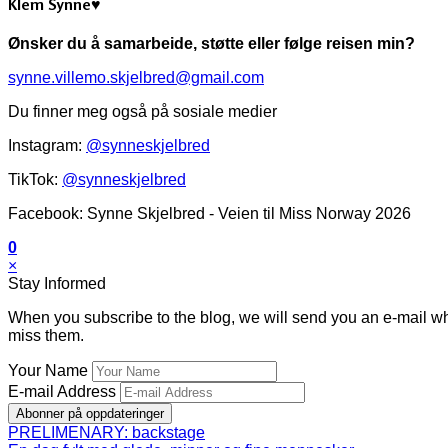
Klem Synne♥
Ønsker du å samarbeide, støtte eller følge reisen min?
synne.villemo.skjelbred@gmail.com
Du finner meg også på sosiale medier
Instagram:
@synneskjelbred
TikTok:
@synneskjelbred
Facebook: Synne Skjelbred - Veien til Miss Norway 2026
0
×
Stay Informed
When you subscribe to the blog, we will send you an e-mail wh
miss them.
Your Name
E-mail Address
Abonner på oppdateringer
PRELIMENARY: backstage