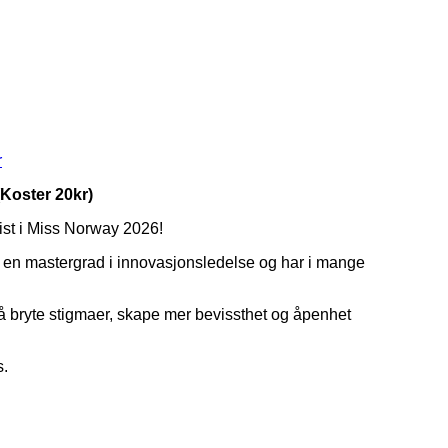
r
Koster 20kr)
list i Miss Norway 2026!
g, en mastergrad i innovasjonsledelse og har i mange
r å bryte stigmaer, skape mer bevissthet og åpenhet
s.