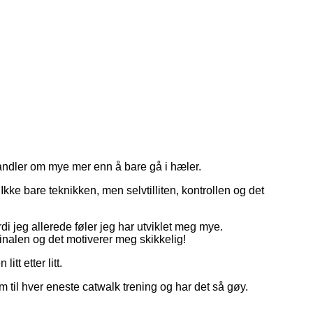
handler om mye mer enn å bare gå i hæler.
Ikke bare teknikken, men selvtilliten, kontrollen og det
rdi jeg allerede føler jeg har utviklet meg mye.
finalen og det motiverer meg skikkelig!
tt etter litt.
em til hver eneste catwalk trening og har det så gøy.