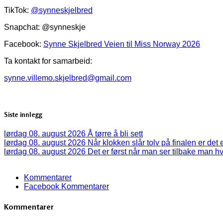
TikTok:
@synneskjelbred
Snapchat: @synneskje
Facebook:
Synne Skjelbred Veien til Miss Norway 2026
Ta kontakt for samarbeid:
synne.villemo.skjelbred@gmail.com
Siste innlegg
lørdag 08. august 2026
Å tørre å bli sett
lørdag 08. august 2026
Når klokken slår tolv på finalen er det 
lørdag 08. august 2026
Det er først når man ser tilbake man 
Kommentarer
Facebook Kommentarer
Kommentarer