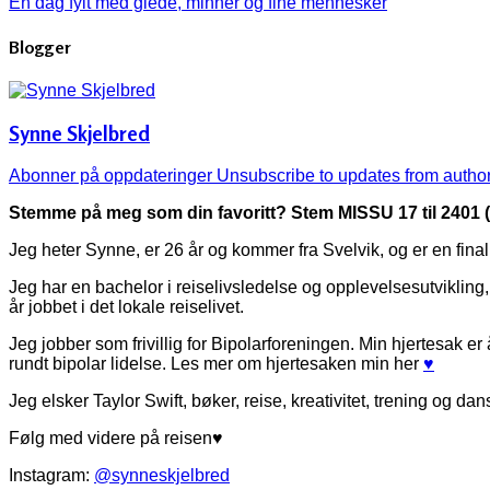
En dag fylt med glede, minner og fine mennesker
Blogger
Synne Skjelbred
Abonner på oppdateringer
Unsubscribe to updates from autho
Stemme på meg som din favoritt? Stem MISSU 17 til 2401 (
Jeg heter Synne, er 26 år og kommer fra Svelvik, og er en fina
Jeg har en bachelor i reiselivsledelse og opplevelsesutviklin
år jobbet i det lokale reiselivet.
Jeg jobber som frivillig for Bipolarforeningen. Min hjertesak e
rundt bipolar lidelse. Les mer om hjertesaken min her
♥
Jeg elsker Taylor Swift, bøker, reise, kreativitet, trening og dan
Følg med videre på reisen♥
Instagram:
@synneskjelbred