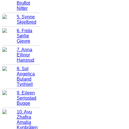
Bruflot
Nitter
5. Synne
Skjelbred
6. Frida
Sørlie
Gjevre
7. Anna
Ellinor
Hansrud
8. Sol
Angelica
Buland
Tyrihjell
9. Eileen
Serigstad
Bugge
10. Ayu
Zhafira
Amalia
Kynbråten