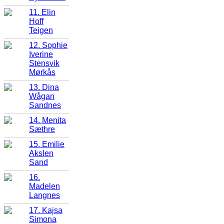
11. Elin
Hoff
Teigen
12. Sophie
Iverine
Stensvik
Mørkås
13. Dina
Wågan
Sandnes
14. Menita
Sæthre
15. Emilie
Akslen
Sand
16.
Madelen
Langnes
17. Kajsa
Simona