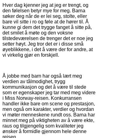
Hver dag kjenner jeg at jeg er trengt, og
den følelsen betyr mye for meg. Barna
søker deg når de er lei seg, stolte, eller
bare vil sitte i ro og føle at de hører til. Å
kunne gi dem det trygge fanget å sitte på,
det smilet å møte og den voksne
tilstedeværelsen de trenger det er noe jeg
setter høyt. Jeg tror det er i disse små
øyeblikkene, i det å være der for andre, at
vi virkelig gjør en forskjell.
Å jobbe med barn har også lært meg
verdien av tålmodighet, trygg
kommunikasjon og det å være til stede
som er egenskaper jeg tar med meg videre
i Miss Norway-reisen. Konkurransen
handler ikke bare om scene og prestasjon,
men også om karakter, verdier og hvordan
vi møter menneskene rundt oss. Barna har
minnet meg på viktigheten av å være ekte,
raus og tilgjengelig som kvaliteter jeg
ønsker å formidle gjennom hele denne
reisen.