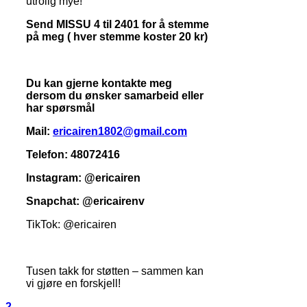
utrolig mye!
Send MISSU 4 til 2401 for å stemme
på meg ( hver stemme koster 20 kr)
Du kan gjerne kontakte meg
dersom du ønsker samarbeid eller
har spørsmål
Mail:
ericairen1802@gmail.com
Telefon: 48072416
Instagram: @ericairen
Snapchat: @ericairenv
TikTok: @ericairen
Tusen takk for støtten – sammen kan
vi gjøre en forskjell!
2