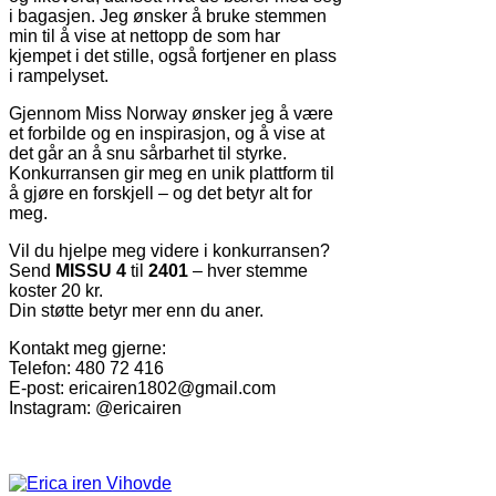
i bagasjen. Jeg ønsker å bruke stemmen
min til å vise at nettopp de som har
kjempet i det stille, også fortjener en plass
i rampelyset.
Gjennom Miss Norway ønsker jeg å være
et forbilde og en inspirasjon, og å vise at
det går an å snu sårbarhet til styrke.
Konkurransen gir meg en unik plattform til
å gjøre en forskjell – og det betyr alt for
meg.
Vil du hjelpe meg videre i konkurransen?
Send
MISSU 4
til
2401
– hver stemme
koster 20 kr.
Din støtte betyr mer enn du aner.
Kontakt meg gjerne:
Telefon: 480 72 416
E-post:
ericairen1802@gmail.com
Instagram: @ericairen