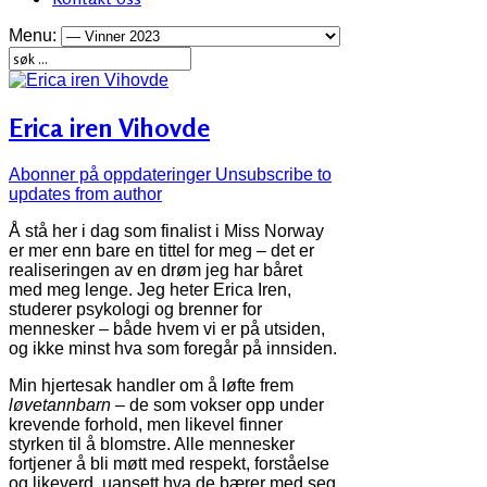
Menu:
Erica iren Vihovde
Abonner på oppdateringer
Unsubscribe to
updates from author
Å stå her i dag som finalist i Miss Norway
er mer enn bare en tittel for meg – det er
realiseringen av en drøm jeg har båret
med meg lenge. Jeg heter Erica Iren,
studerer psykologi og brenner for
mennesker – både hvem vi er på utsiden,
og ikke minst hva som foregår på innsiden.
Min hjertesak handler om å løfte frem
løvetannbarn
– de som vokser opp under
krevende forhold, men likevel finner
styrken til å blomstre. Alle mennesker
fortjener å bli møtt med respekt, forståelse
og likeverd, uansett hva de bærer med seg