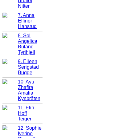
Bruflot
Nitter
7. Anna
Ellinor
Hansrud
8. Sol
Angelica
Buland
Tyrihjell
9. Eileen
Serigstad
Bugge
10. Ayu
Zhafira
Amalia
Kynbråten
11. Elin
Hoff
Teigen
12. Sophie
Iverine