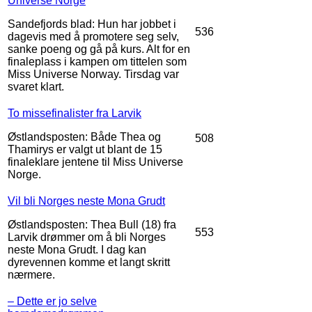
Universe Norge
Sandefjords blad: Hun har jobbet i
536
dagevis med å promotere seg selv,
sanke poeng og gå på kurs. Alt for en
finaleplass i kampen om tittelen som
Miss Universe Norway. Tirsdag var
svaret klart.
To missefinalister fra Larvik
Østlandsposten: Både Thea og
508
Thamirys er valgt ut blant de 15
finaleklare jentene til Miss Universe
Norge.
Vil bli Norges neste Mona Grudt
Østlandsposten: Thea Bull (18) fra
553
Larvik drømmer om å bli Norges
neste Mona Grudt. I dag kan
dyrevennen komme et langt skritt
nærmere.
– Dette er jo selve