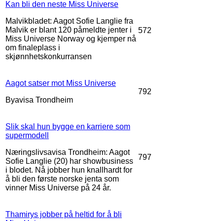
Kan bli den neste Miss Universe
Malvikbladet: Aagot Sofie Langlie fra
Malvik er blant 120 påmeldte jenter i
572
Miss Universe Norway og kjemper nå
om finaleplass i
skjønnhetskonkurransen
Aagot satser mot Miss Universe
792
Byavisa Trondheim
Slik skal hun bygge en karriere som
supermodell
Næringslivsavisa Trondheim: Aagot
797
Sofie Langlie (20) har showbusiness
i blodet. Nå jobber hun knallhardt for
å bli den første norske jenta som
vinner Miss Universe på 24 år.
Thamirys jobber på heltid for å bli