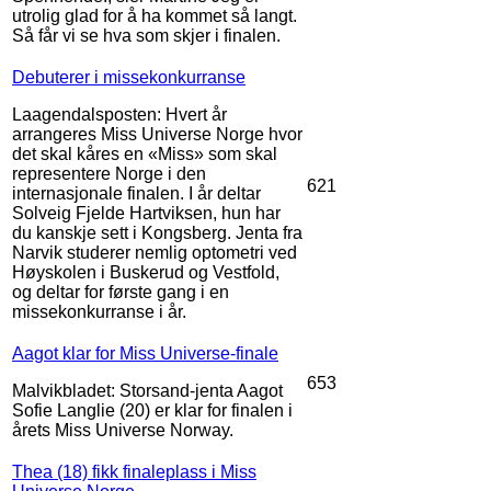
utrolig glad for å ha kommet så langt.
Så får vi se hva som skjer i finalen.
Debuterer i missekonkurranse
Laagendalsposten: Hvert år
arrangeres Miss Universe Norge hvor
det skal kåres en «Miss» som skal
representere Norge i den
621
internasjonale finalen. I år deltar
Solveig Fjelde Hartviksen, hun har
du kanskje sett i Kongsberg. Jenta fra
Narvik studerer nemlig optometri ved
Høyskolen i Buskerud og Vestfold,
og deltar for første gang i en
missekonkurranse i år.
Aagot klar for Miss Universe-finale
653
Malvikbladet: Storsand-jenta Aagot
Sofie Langlie (20) er klar for finalen i
årets Miss Universe Norway.
Thea (18) fikk finaleplass i Miss