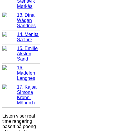
Stensvik
Mørkås
13. Dina
Wågan
Sandnes
14. Menita
Sæthre
15. Emilie
Akslen
Sand
16.
Madelen
Langnes
17. Kajsa
Simona
Krohn-
Mönnich
Listen viser real
time rangering
basert på poeng