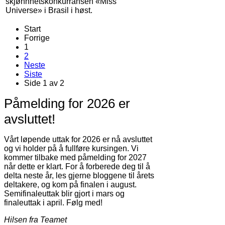
skjønnhetskonkurransen «Miss
Universe» i Brasil i høst.
Start
Forrige
1
2
Neste
Siste
Side 1 av 2
Påmelding for 2026 er
avsluttet!
Vårt løpende uttak for 2026 er nå avsluttet
og vi holder på å fullføre kursingen. Vi
kommer tilbake med påmelding for 2027
når dette er klart. For å forberede deg til å
delta neste år, les gjerne bloggene til årets
deltakere, og kom på finalen i august.
Semifinaleuttak blir gjort i mars og
finaleuttak i april. Følg med!
Hilsen fra Teamet