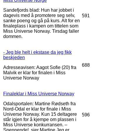
Miss Universe Norge
Sandefjords blad: Hun har jobbet i
dagevis med å promotere seg selv,
591
sanke poeng og gå på kurs. Alt for en
finaleplass i kampen om tittelen som
Miss Universe Norway. Tirsdag faller
dommen.
- Jeg ble helt i ekstase da jeg fikk
beskjeden
688
Adresseavisen: Aagot Sofie (20) fra
Malvik er klar for finalen i Miss
Universe Norway
Finaleklar i Miss Universe Norway
Odalsportalen: Martine Rødseth fra
Nord-Odal er klar for finale i Miss
Universe Norway. Kun 15 deltagere
596
står igjen for å kjempe om plassen i
Miss Universe konkurransen. –
Spennende!, sier Martine Jeg er