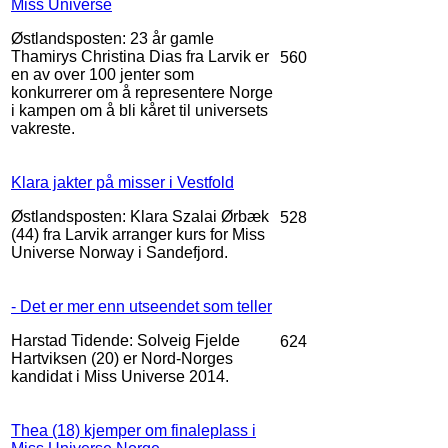
Miss Universe
Østlandsposten: 23 år gamle
Thamirys Christina Dias fra Larvik er
560
en av over 100 jenter som
konkurrerer om å representere Norge
i kampen om å bli kåret til universets
vakreste.
Klara jakter på misser i Vestfold
Østlandsposten: Klara Szalai Ørbæk
528
(44) fra Larvik arranger kurs for Miss
Universe Norway i Sandefjord.
- Det er mer enn utseendet som teller
Harstad Tidende: Solveig Fjelde
624
Hartviksen (20) er Nord-Norges
kandidat i Miss Universe 2014.
Thea (18) kjemper om finaleplass i