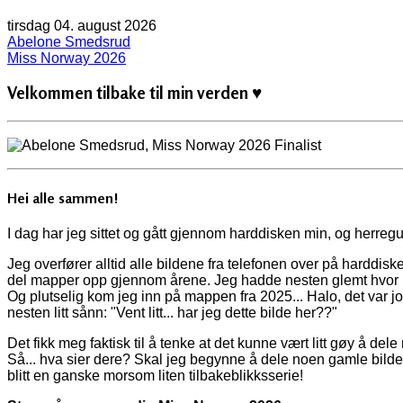
tirsdag 04. august 2026
Abelone Smedsrud
Miss Norway 2026
Velkommen tilbake til min verden ♥
Hei alle sammen!
I dag har jeg sittet og gått gjennom harddisken min, og herregud
Jeg overfører alltid alle bildene fra telefonen over på harddiske
del mapper opp gjennom årene. Jeg hadde nesten glemt hvor m
Og plutselig kom jeg inn på mappen fra 2025... Halo, det var j
nesten litt sånn: "Vent litt... har jeg dette bilde her??"
Det fikk meg faktisk til å tenke at det kunne vært litt gøy å d
Så... hva sier dere? Skal jeg begynne å dele noen gamle bilder
blitt en ganske morsom liten tilbakeblikksserie!