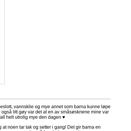
oppeslott, vannsklie og mye annet som barna kunne løpe
r også litt gøy var det at en av småsøsknene mine var
all helt utrolig mye den dagen ♥
g at noen tar tak og setter i gang! Det gir barna en