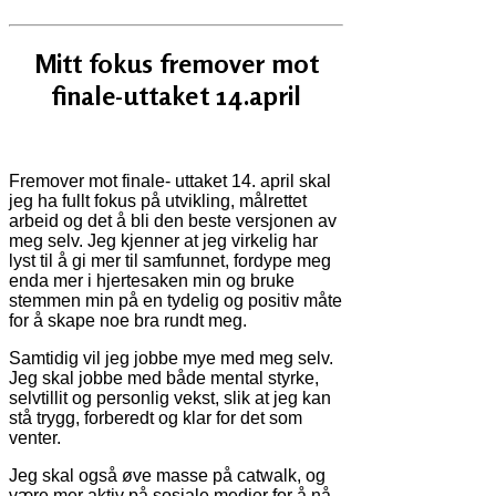
Mitt fokus fremover mot
finale-uttaket 14.april
Fremover mot finale- uttaket 14. april skal
jeg ha fullt fokus på utvikling, målrettet
arbeid og det å bli den beste versjonen av
meg selv. Jeg kjenner at jeg virkelig har
lyst til å gi mer til samfunnet, fordype meg
enda mer i hjertesaken min og bruke
stemmen min på en tydelig og positiv måte
for å skape noe bra rundt meg.
Samtidig vil jeg jobbe mye med meg selv.
Jeg skal jobbe med både mental styrke,
selvtillit og personlig vekst, slik at jeg kan
stå trygg, forberedt og klar for det som
venter.
Jeg skal også øve masse på catwalk, og
være mer aktiv på sosiale medier for å nå