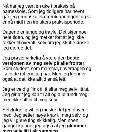
Nå har jeg vært én uke i praksis på
barneskole. Som jeg tidligere har nevnt
går jeg grunnskolelærerutdanningen, og vi
er nå midt i en tre ukers praksisperiode.
Dagene er lange og travle. Det skjer noe
hele tiden, og jeg merker fort at jeg ikke
rekker til overalt, selv om jeg skulle ønske
jeg gjorde det.
Jeg prøver virkelig å være den
beste
versjonen av meg selv på alle fronter
.
Som student, som mamma, i hverdagen og
i alle de rollene jeg har. Men jeg kjenner
også at det ikke alltid er så lett.
Jeg er veldig flink til å slite meg selv litt ut.
Jeg gir alt jeg kan til alt og alle rundt meg,
men ikke alltid til meg selv.
Selvfølgelig vil jeg mestre det jeg driver
med. Jeg setter høye krav til meg selv, og
jeg vil gjøre ting skikkelig. Men noen
ganger kjenner jeg også at jeg
glemmer
meg selv litt i alt sammen
.