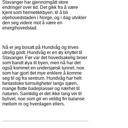
Stavanger har gjennomgått store
endringer over tid. Det gikk fra å være
kjent som hermetikkbyen, til å bli
oljehovedstaden i Norge, og i dag utvikler
den seg videre mot å være en
energihovedstad.
Nå er jeg bosatt på Hundvåg og trives
utrolig godt. Hundvåg er en øy knyttet til
Stavanger. Før var det hovedsakelig broer
som bandt øya til byen, men nå har det
også kommet en undersjøisk tunnel, noe
som har gjort det mye enklere å komme
seg til og fra sentrum. Hundvåg har helt
fantastiske turmuligheter langs sjøen,
mange flotte badeplasser og nærhet til
naturen. Samtidig er det ikke lang vei til
bylivet, noe som gir en veldig fin balanse
mellom ro og hverdagen ellers.