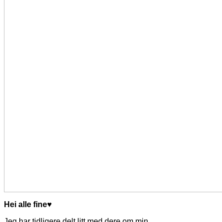
Hei alle fine♥
Jeg har tidligere delt litt med dere om min