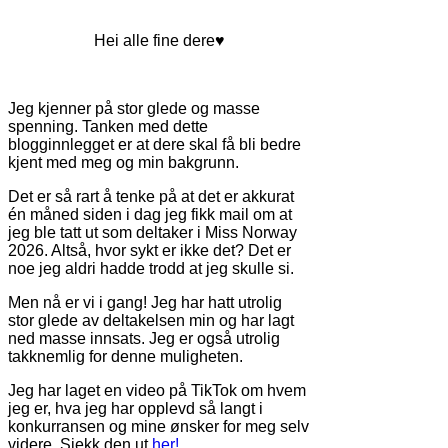
Hei alle fine dere♥
Jeg kjenner på stor glede og masse
spenning. Tanken med dette
blogginnlegget er at dere skal få bli bedre
kjent med meg og min bakgrunn.
Det er så rart å tenke på at det er akkurat
én måned siden i dag jeg fikk mail om at
jeg ble tatt ut som deltaker i Miss Norway
2026. Altså, hvor sykt er ikke det? Det er
noe jeg aldri hadde trodd at jeg skulle si.
Men nå er vi i gang! Jeg har hatt utrolig
stor glede av deltakelsen min og har lagt
ned masse innsats. Jeg er også utrolig
takknemlig for denne muligheten.
Jeg har laget en video på TikTok om hvem
jeg er, hva jeg har opplevd så langt i
konkurransen og mine ønsker for meg selv
videre. Sjekk den ut
her!