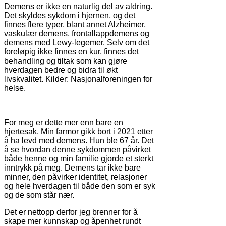
Demens er ikke en naturlig del av aldring.
Det skyldes sykdom i hjernen, og det
finnes flere typer, blant annet Alzheimer,
vaskulær demens, frontallappdemens og
demens med Lewy-legemer. Selv om det
foreløpig ikke finnes en kur, finnes det
behandling og tiltak som kan gjøre
hverdagen bedre og bidra til økt
livskvalitet. Kilder: Nasjonalforeningen for
helse.
For meg er dette mer enn bare en
hjertesak. Min farmor gikk bort i 2021 etter
å ha levd med demens. Hun ble 67 år. Det
å se hvordan denne sykdommen påvirket
både henne og min familie gjorde et sterkt
inntrykk på meg. Demens tar ikke bare
minner, den påvirker identitet, relasjoner
og hele hverdagen til både den som er syk
og de som står nær.
Det er nettopp derfor jeg brenner for å
skape mer kunnskap og åpenhet rundt