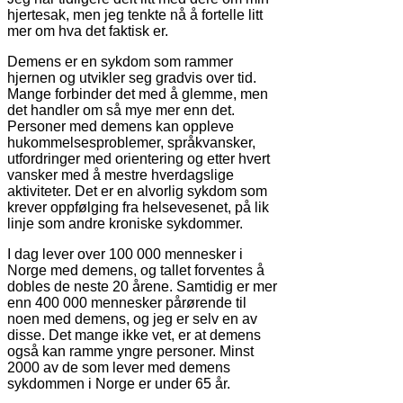
hjertesak, men jeg tenkte nå å fortelle litt
mer om hva det faktisk er.
Demens er en sykdom som rammer
hjernen og utvikler seg gradvis over tid.
Mange forbinder det med å glemme, men
det handler om så mye mer enn det.
Personer med demens kan oppleve
hukommelsesproblemer, språkvansker,
utfordringer med orientering og etter hvert
vansker med å mestre hverdagslige
aktiviteter. Det er en alvorlig sykdom som
krever oppfølging fra helsevesenet, på lik
linje som andre kroniske sykdommer.
I dag lever over 100 000 mennesker i
Norge med demens, og tallet forventes å
dobles de neste 20 årene. Samtidig er mer
enn 400 000 mennesker pårørende til
noen med demens, og jeg er selv en av
disse. Det mange ikke vet, er at demens
også kan ramme yngre personer. Minst
2000 av de som lever med demens
sykdommen i Norge er under 65 år.