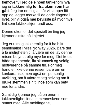
fremover vil jeg dele noen tanker om hva
jeg er
takknemlig for fra uken som har
gått
. Jeg tror nemlig at når vi stopper litt
opp og legger merke til de gode tingene i
livet, blir vi også mer bevisste på hvor mye
fint som faktisk skjer rundt oss.
Denne uken er det spesielt én ting jeg
kjenner ekstra på i hjertet.
Jeg er utrolig takknemlig for å ha blitt
semifinalist i
Miss Norway 2026
. Bare det
å få muligheten til å være en del av denne
reisen betyr utrolig mye for meg. Det føles
både spennende, litt skummelt og veldig
motiverende på samme tid. For meg
handler ikke denne reisen bare om en
konkurranse, men også om personlig
utvikling, om å utfordre seg selv og om å
bruke stemmen sin til noe som kan bety
noe for andre.
Samtidig kjenner jeg på en enorm
takknemlighet for alle menneskene som
støtter meg. Alle meldingene,