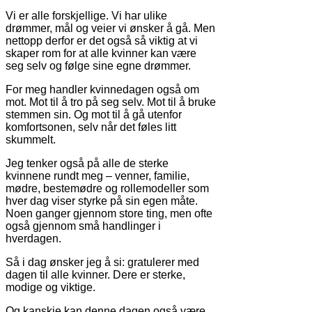
Vi er alle forskjellige. Vi har ulike
drømmer, mål og veier vi ønsker å gå. Men
nettopp derfor er det også så viktig at vi
skaper rom for at alle kvinner kan være
seg selv og følge sine egne drømmer.
For meg handler kvinnedagen også om
mot. Mot til å tro på seg selv. Mot til å bruke
stemmen sin. Og mot til å gå utenfor
komfortsonen, selv når det føles litt
skummelt.
Jeg tenker også på alle de sterke
kvinnene rundt meg – venner, familie,
mødre, bestemødre og rollemodeller som
hver dag viser styrke på sin egen måte.
Noen ganger gjennom store ting, men ofte
også gjennom små handlinger i
hverdagen.
Så i dag ønsker jeg å si: gratulerer med
dagen til alle kvinner. Dere er sterke,
modige og viktige.
Og kanskje kan denne dagen også være