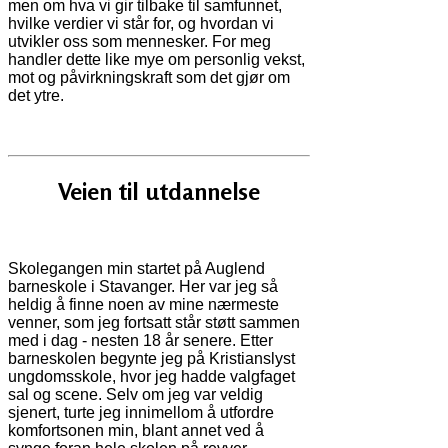
men om hva vi gir tilbake til samfunnet,
hvilke verdier vi står for, og hvordan vi
utvikler oss som mennesker. For meg
handler dette like mye om personlig vekst,
mot og påvirkningskraft som det gjør om
det ytre.
Veien til utdannelse
Skolegangen min startet på Auglend
barneskole i Stavanger. Her var jeg så
heldig å finne noen av mine nærmeste
venner, som jeg fortsatt står støtt sammen
med i dag - nesten 18 år senere. Etter
barneskolen begynte jeg på Kristianslyst
ungdomsskole, hvor jeg hadde valgfaget
sal og scene. Selv om jeg var veldig
sjenert, turte jeg innimellom å utfordre
komfortsonen min, blant annet ved å