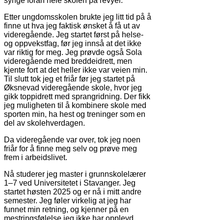
synge foran hele skolen på revyer.
Etter ungdomsskolen brukte jeg litt tid på å
finne ut hva jeg faktisk ønsket å få ut av
videregående. Jeg startet først på helse-
og oppvekstfag, før jeg innså at det ikke
var riktig for meg. Jeg prøvde også Sola
videregående med breddeidrett, men
kjente fort at det heller ikke var veien min.
Til slutt tok jeg et friår før jeg startet på
Øksnevad videregående skole, hvor jeg
gikk toppidrett med sprangridning. Der fikk
jeg muligheten til å kombinere skole med
sporten min, ha hest og treninger som en
del av skolehverdagen.
Da videregående var over, tok jeg noen
friår for å finne meg selv og prøve meg
frem i arbeidslivet.
Nå studerer jeg master i grunnskolelærer
1–7 ved Universitetet i Stavanger. Jeg
startet høsten 2025 og er nå i mitt andre
semester. Jeg føler virkelig at jeg har
funnet min retning, og kjenner på en
mestringsfølelse jeg ikke har opplevd