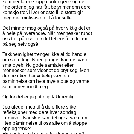
kommentarene, oppmuntringene og de
fine ordene jeg har fått betyr mer enn dere
kanskje tror. Hver eneste lille støtte gir
meg mer motivasjon til å fortsette.
Det minner meg også på hvor viktig det er
å heie på hverandre. Når mennesker rundt
oss tror på oss, blir det lettere å tro litt mer
på seg selv også.
Takknemlighet trenger ikke alltid handle
om store ting. Noen ganger kan det være
små øyeblikk, gode samtaler eller
mennesker som viser at de bryr seg. Men
denne uken har virkelig vært en
påminnelse om hvor mye støtte og varme
som finnes rundt meg.
Og for det er jeg utrolig takknemlig.
Jeg gleder meg til å dele flere slike
refleksjoner med dere hver søndag
fremover. Kanskje kan det også være en
liten påminnelse til oss alle om å stoppe
opp og tenke:
Hva er jeg takknemlig for denne uken?