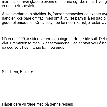
mamma, er hvor glade elevene er i henne og ikke minst hvor gl
er noe helt spesielt.
Å se hvordan hun påvirker liv, former mennesker og skaper tryg
handler ikke bare om fag, men om å utvikle barn til å en dag b
gode rollemodeller. Om å bety noe for noen, kanskje resten av l
Nå er det 200 år siden lærerutdanningen i Norge ble satt. Det 
vårt. Fremtiden formes i klasserommene. Jeg er stolt over å ha v
på seg selv hos mange barn og unge.
Stor klem, Emilie♥
Håper dere vil følge meg på denne reisen!