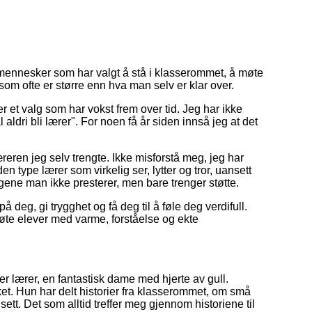
 mennesker som har valgt å stå i klasserommet, å møte
som ofte er større enn hva man selv er klar over.
 et valg som har vokst frem over tid. Jeg har ikke
al aldri bli lærer". For noen få år siden innså jeg at det
reren jeg selv trengte. Ikke misforstå meg, jeg har
en type lærer som virkelig ser, lytter og tror, uansett
ne man ikke presterer, men bare trenger støtte.
 deg, gi trygghet og få deg til å føle deg verdifull.
møte elever med varme, forståelse og ekte
ærer, en fantastisk dame med hjerte av gull.
rket. Hun har delt historier fra klasserommet, om små
ett. Det som alltid treffer meg gjennom historiene til