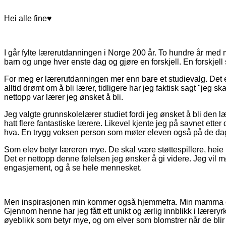
Hei alle fine♥
I går fylte lærerutdanningen i Norge 200 år. To hundre år med
barn og unge hver enste dag og gjøre en forskjell. En forskjell 
For meg er lærerutdanningen mer enn bare et studievalg. Det er
alltid drømt om å bli lærer, tidligere har jeg faktisk sagt "jeg sk
nettopp var lærer jeg ønsket å bli.
Jeg valgte grunnskolelærer studiet fordi jeg ønsket å bli den læ
hatt flere fantastiske lærere. Likevel kjente jeg på savnet etter d
hva. En trygg voksen person som møter eleven også på de dage
Som elev betyr læreren mye. De skal være støttespillere, heie på
Det er nettopp denne følelsen jeg ønsker å gi videre. Jeg vil 
engasjement, og å se hele mennesket.
Men inspirasjonen min kommer også hjemmefra. Min mamma er l
Gjennom henne har jeg fått ett unikt og ærlig innblikk i lærery
øyeblikk som betyr mye, og om elver som blomstrer når de blir s