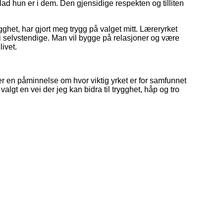
ad hun er i dem. Den gjensidige respekten og tilliten
ghet, har gjort meg trygg på valget mitt. Læreryrket
li selvstendige. Man vil bygge på relasjoner og være
ivet.
er en påminnelse om hvor viktig yrket er for samfunnet
algt en vei der jeg kan bidra til trygghet, håp og tro