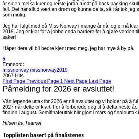
år siden melka kuer og reiste jorda rundt på back packing sku
fall. Det har alltid vært en drøm og kunne delta, så i år tok je
som mulig.
Jeg har fulgt med på Miss Norway i mange år nå, og er nå klar f
2019. Jeg er klar for å jobbe enda hardere for å gjøre verden til
saker!
Håper dere vil bli bedre kjent med meg, jeg har mye å by på.
5
Emneord:
missnorway
missnorway2019
2067 Hits
First Page
Previous Page
1
Next Page
Last Page
Påmelding for 2026 er avsluttet!
Vårt løpende uttak for 2026 er nå avsluttet og vi holder på å f
2027 når dette er klart. For å forberede deg til å delta neste år
finalen i august. Semifinaleuttak blir gjort i mars og finaleuttak 
Hilsen fra Teamet
Topplisten basert på finalistenes