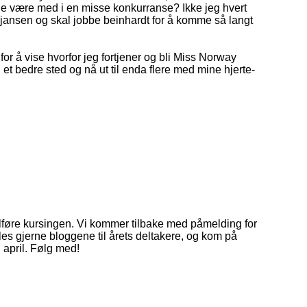
lle være med i en misse konkurranse? Ikke jeg hvert
g sjansen og skal jobbe beinhardt for å komme så langt
or å vise hvorfor jeg fortjener og bli Miss Norway
 et bedre sted og nå ut til enda flere med mine hjerte-
ullføre kursingen. Vi kommer tilbake med påmelding for
, les gjerne bloggene til årets deltakere, og kom på
i april. Følg med!