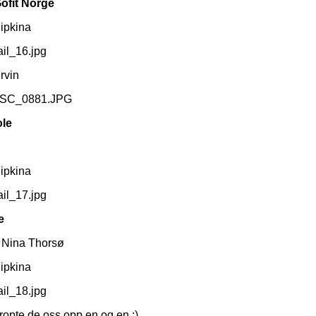
Gofit Norge
Pipkina
rvin
ole
Pipkina
le
v Nina Thorsø
Pipkina
r ropte de oss opp en og en :)