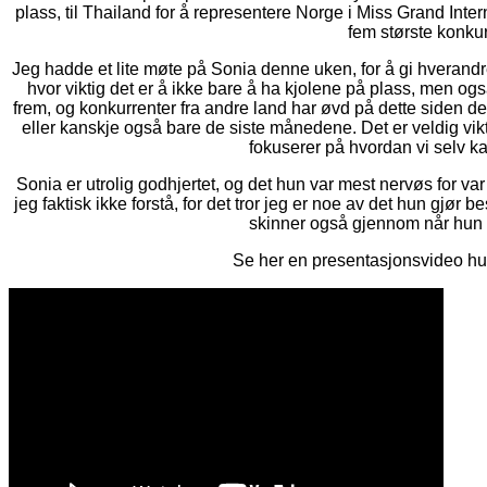
plass, til Thailand for å representere Norge i Miss Grand Int
fem største konku
Jeg hadde et lite møte på Sonia denne uken, for å gi hverand
hvor viktig det er å ikke bare å ha kjolene på plass, men o
frem, og konkurrenter fra andre land har øvd på dette siden de
eller kanskje også bare de siste månedene. Det er veldig vik
fokuserer på hvordan vi selv ka
Sonia er utrolig godhjertet, og det hun var mest nervøs for 
jeg faktisk ikke forstå, for det tror jeg er noe av det hun gjør b
skinner også gjennom når hun f
Se her en presentasjonsvideo hun