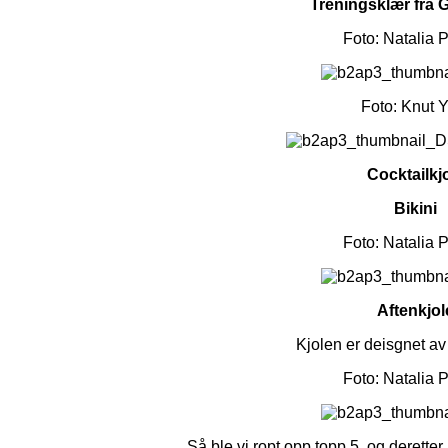
Treningsklær fra 
Foto: Natalia 
Foto: Knut Y
Cocktailkj
Bikini
Foto: Natalia 
Aftenkjo
Kjolen er deisgnet a
Foto: Natalia 
Så ble vi ropt opp topp 5, og derette