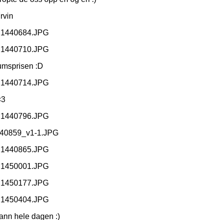
rvin
umsprisen :D
<3
ann hele dagen :)