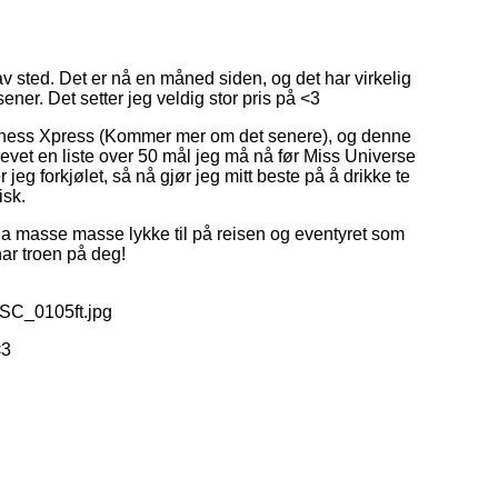
 av sted. Det er nå en måned siden, og det har virkelig
ner. Det setter jeg veldig stor pris på <3
Fitness Xpress (Kommer mer om det senere), og denne
evet en liste over 50 mål jeg må nå før Miss Universe
r jeg forkjølet, så nå gjør jeg mitt beste på å drikke te
isk.
a masse masse lykke til på reisen og eventyret som
har troen på deg!
<3