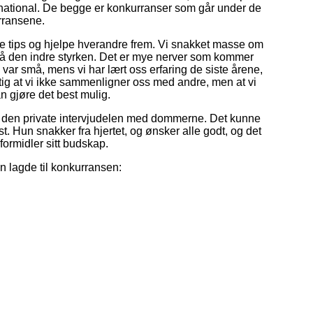
ernational. De begge er konkurranser som går under de
rransene.
re tips og hjelpe hverandre frem. Vi snakket masse om
gså den indre styrken. Det er mye nerver som kommer
 var små, mens vi har lært oss erfaring de siste årene,
tig at vi ikke sammenligner oss med andre, men at vi
n gjøre det best mulig.
var den private intervjudelen med dommerne. Det kunne
est. Hun snakker fra hjertet, og ønsker alle godt, og det
ormidler sitt budskap.
 lagde til konkurransen: