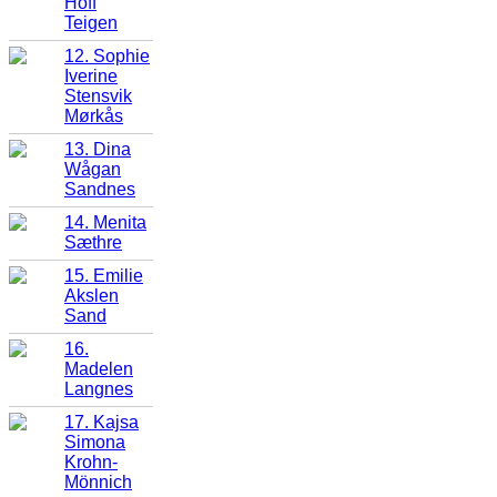
Hoff
Teigen
12. Sophie
Iverine
Stensvik
Mørkås
13. Dina
Wågan
Sandnes
14. Menita
Sæthre
15. Emilie
Akslen
Sand
16.
Madelen
Langnes
17. Kajsa
Simona
Krohn-
Mönnich