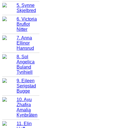
5. Synne
Skjelbred
6. Victoria
Bruflot
Nitter
7. Anna
Ellinor
Hansrud
8. Sol
Angelica
Buland
Tyrihjell
9. Eileen
Serigstad
Bugge
10. Ayu
Zhafira
Amalia
Kynbråten
11. Elin