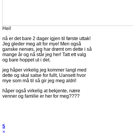
Hei!
nå er det bare 2 dager igjen til første uttak!
Jeg gleder meg alt for mye! Men også
ganske nervøs, jeg har drømt om dette i så
mange år og nå står jeg her! Tatt ett valg
og bare hoppet ut i det.
jeg håper virkelig jeg kommer langt med
dette og skal satse for fullt, Uansett hvor
mye som må til så gir jeg meg aldri!
håper også virkelig at bekjente, nære
venner og familie er her for meg????
5
×