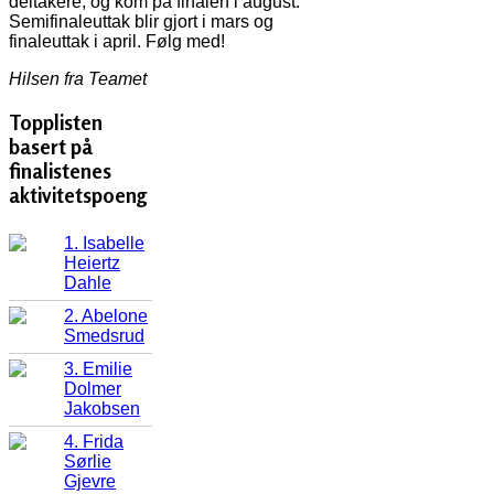
deltakere, og kom på finalen i august.
Semifinaleuttak blir gjort i mars og
finaleuttak i april. Følg med!
Hilsen fra Teamet
Topplisten
basert på
finalistenes
aktivitetspoeng
1. Isabelle
Heiertz
Dahle
2. Abelone
Smedsrud
3. Emilie
Dolmer
Jakobsen
4. Frida
Sørlie
Gjevre