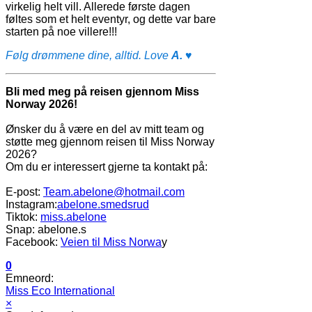
virkelig helt vill. Allerede første dagen
føltes som et helt eventyr, og dette var bare
starten på noe villere!!!
Følg drømmene dine, alltid. Love
A.
♥
Bli med meg på reisen gjennom Miss
Norway 2026!
Ønsker du å være en del av mitt team og
støtte meg gjennom reisen til Miss Norway
2026?
Om du er interessert gjerne ta kontakt på:
E-post:
Team.abelone@hotmail.com
Instagram:
abelone.smedsrud
Tiktok:
miss.abelone
Snap: abelone.s
Facebook:
Veien til Miss Norwa
y
0
Emneord:
Miss Eco International
×