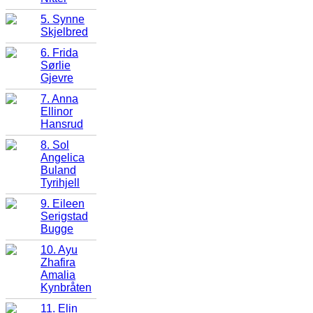
5. Synne
Skjelbred
6. Frida
Sørlie
Gjevre
7. Anna
Ellinor
Hansrud
8. Sol
Angelica
Buland
Tyrihjell
9. Eileen
Serigstad
Bugge
10. Ayu
Zhafira
Amalia
Kynbråten
11. Elin