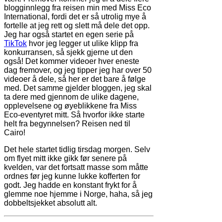
blogginnlegg fra reisen min med Miss Eco
International, fordi det er så utrolig mye å
fortelle at jeg rett og slett må dele det opp.
Jeg har også startet en egen serie på
TikTok
hvor jeg legger ut ulike klipp fra
konkurransen, så sjekk gjerne ut den
også! Det kommer videoer hver eneste
dag fremover, og jeg tipper jeg har over 50
videoer å dele, så her er det bare å følge
med. Det samme gjelder bloggen, jeg skal
ta dere med gjennom de ulike dagene,
opplevelsene og øyeblikkene fra Miss
Eco-eventyret mitt. Så hvorfor ikke starte
helt fra begynnelsen? Reisen ned til
Cairo!
Det hele startet tidlig tirsdag morgen. Selv
om flyet mitt ikke gikk før senere på
kvelden, var det fortsatt masse som måtte
ordnes før jeg kunne lukke kofferten for
godt. Jeg hadde en konstant frykt for å
glemme noe hjemme i Norge, haha, så jeg
dobbeltsjekket absolutt alt.