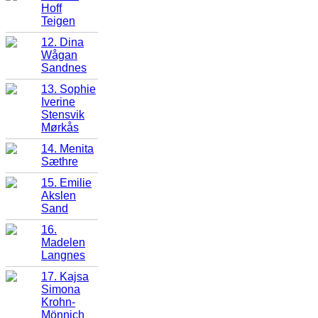
Hoff
Teigen
12. Dina
Wågan
Sandnes
13. Sophie
Iverine
Stensvik
Mørkås
14. Menita
Sæthre
15. Emilie
Akslen
Sand
16.
Madelen
Langnes
17. Kajsa
Simona
Krohn-
Mönnich