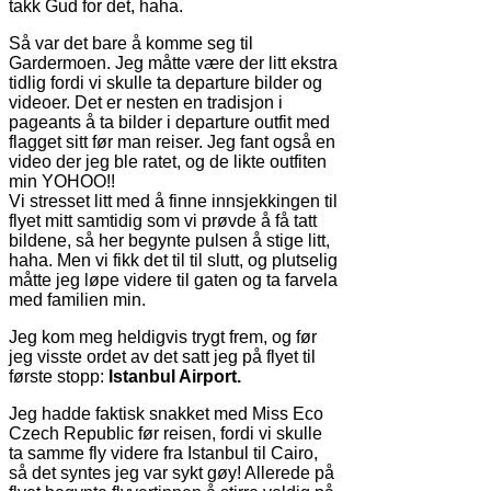
takk Gud for det, haha.
Så var det bare å komme seg til
Gardermoen. Jeg måtte være der litt ekstra
tidlig fordi vi skulle ta departure bilder og
videoer. Det er nesten en tradisjon i
pageants å ta bilder i departure outfit med
flagget sitt før man reiser. Jeg fant også en
video der jeg ble ratet, og de likte outfiten
min YOHOO!!
Vi stresset litt med å finne innsjekkingen til
flyet mitt samtidig som vi prøvde å få tatt
bildene, så her begynte pulsen å stige litt,
haha. Men vi fikk det til til slutt, og plutselig
måtte jeg løpe videre til gaten og ta farvela
med familien min.
Jeg kom meg heldigvis trygt frem, og før
jeg visste ordet av det satt jeg på flyet til
første stopp:
Istanbul Airport.
Jeg hadde faktisk snakket med Miss Eco
Czech Republic før reisen, fordi vi skulle
ta samme fly videre fra Istanbul til Cairo,
så det syntes jeg var sykt gøy! Allerede på