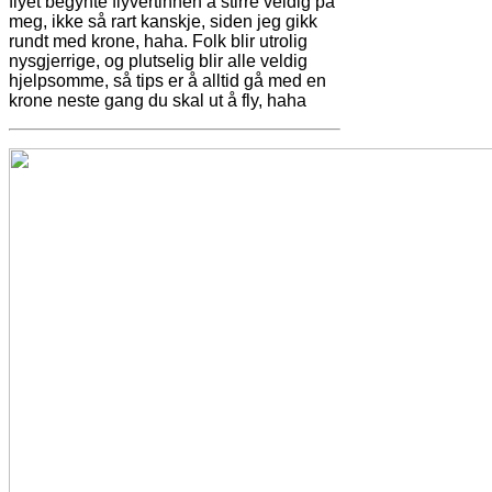
flyet begynte flyvertinnen å stirre veldig på
meg, ikke så rart kanskje, siden jeg gikk
rundt med krone, haha. Folk blir utrolig
nysgjerrige, og plutselig blir alle veldig
hjelpsomme, så tips er å alltid gå med en
krone neste gang du skal ut å fly, haha