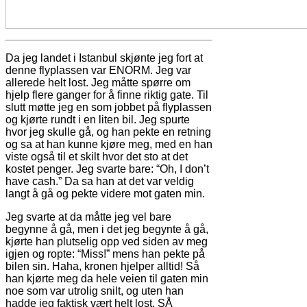
Da jeg landet i Istanbul skjønte jeg fort at
denne flyplassen var ENORM. Jeg var
allerede helt lost. Jeg måtte spørre om
hjelp flere ganger for å finne riktig gate. Til
slutt møtte jeg en som jobbet på flyplassen
og kjørte rundt i en liten bil. Jeg spurte
hvor jeg skulle gå, og han pekte en retning
og sa at han kunne kjøre meg, med en han
viste også til et skilt hvor det sto at det
kostet penger. Jeg svarte bare: “Oh, I don’t
have cash.” Da sa han at det var veldig
langt å gå og pekte videre mot gaten min.
Jeg svarte at da måtte jeg vel bare
begynne å gå, men i det jeg begynte å gå,
kjørte han plutselig opp ved siden av meg
igjen og ropte: “Miss!” mens han pekte på
bilen sin. Haha, kronen hjelper alltid! Så
han kjørte meg da hele veien til gaten min
noe som var utrolig snilt, og uten han
hadde jeg faktisk vært helt lost. SÅ