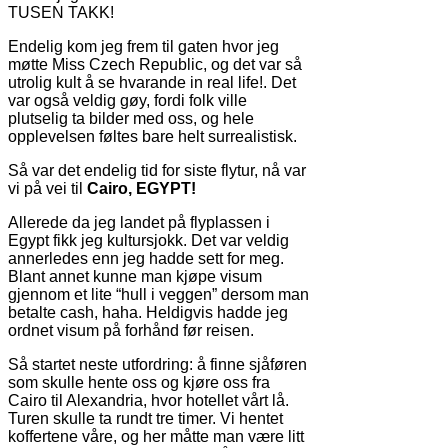
TUSEN TAKK!
Endelig kom jeg frem til gaten hvor jeg
møtte Miss Czech Republic, og det var så
utrolig kult å se hvarande in real life!. Det
var også veldig gøy, fordi folk ville
plutselig ta bilder med oss, og hele
opplevelsen føltes bare helt surrealistisk.
Så var det endelig tid for siste flytur, nå var
vi på vei til
Cairo, EGYPT!
Allerede da jeg landet på flyplassen i
Egypt fikk jeg kultursjokk. Det var veldig
annerledes enn jeg hadde sett for meg.
Blant annet kunne man kjøpe visum
gjennom et lite “hull i veggen” dersom man
betalte cash, haha. Heldigvis hadde jeg
ordnet visum på forhånd før reisen.
Så startet neste utfordring: å finne sjåføren
som skulle hente oss og kjøre oss fra
Cairo til Alexandria, hvor hotellet vårt lå.
Turen skulle ta rundt tre timer. Vi hentet
koffertene våre, og her måtte man være litt