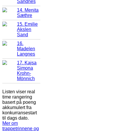
Sandnes
14. Menita
Sæthre
15. Emilie
Akslen
Sand
16.
Madelen
Langnes
17. Kajsa
Simona
Krohn-
Mönnich
Listen viser real
time rangering
basert på poeng
akkumulert fra
konkurransestart
til dags dato.
Mer om
trappetrinnene og