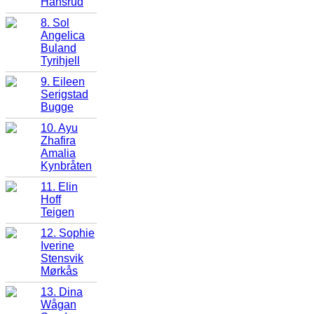
Hansrud
8. Sol
Angelica
Buland
Tyrihjell
9. Eileen
Serigstad
Bugge
10. Ayu
Zhafira
Amalia
Kynbråten
11. Elin
Hoff
Teigen
12. Sophie
Iverine
Stensvik
Mørkås
13. Dina
Wågan