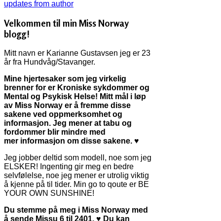
updates from author
Velkommen til min Miss Norway
blogg!
Mitt navn er Karianne Gustavsen jeg er 23
år fra Hundvåg/Stavanger.
Mine hjertesaker som jeg virkelig
brenner for er Kroniske sykdommer og
Mental og Psykisk Helse! Mitt mål i løp
av Miss Norway er å fremme disse
sakene ved oppmerksomhet og
informasjon. Jeg mener at tabu og
fordommer blir mindre med
mer informasjon om disse sakene. ♥
Jeg jobber deltid som modell, noe som jeg
ELSKER! Ingenting gir meg en bedre
selvfølelse, noe jeg mener er utrolig viktig
å kjenne på til tider. Min go to qoute er BE
YOUR OWN SUNSHINE!
Du stemme på meg i Miss Norway med
å sende Missu 6 til 2401. ♥ Du kan