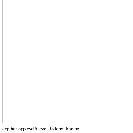
J
eg har opplevd å leve i to land, Iran og