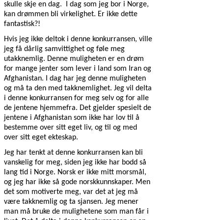
skulle skje en dag.
I dag som jeg bor i Norge,
kan drømmen bli virkelighet. Er ikke dette
fantastisk?!
Hvis jeg ikke deltok i denne konkurransen, ville
jeg få dårlig samvittighet og føle meg
utakknemlig. Denne muligheten er en drøm
for mange jenter som lever i land som Iran og
Afghanistan. I dag har jeg denne muligheten
og må ta den med takknemlighet. Jeg vil delta
i denne konkurransen for meg selv og for alle
de jentene hjemmefra. Det gjelder spesielt de
jentene i Afghanistan som ikke har lov til å
bestemme over sitt eget liv, og til og med
over sitt eget ekteskap.
Jeg har tenkt at denne konkurransen kan bli
vanskelig for meg, siden jeg ikke har bodd så
lang tid i Norge. Norsk er ikke mitt morsmål,
og jeg har ikke så gode norskkunnskaper. Men
det som motiverte meg, var det at jeg må
være takknemlig og ta sjansen. Jeg mener
man må bruke de mulighetene som man får i