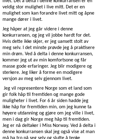
livet. Det å delta i denne konkurransen er en
veldig stor mulighet i live mitt. Det er en
mulighet som kan forandre livet mitt og åpne
mange dører i livet.
Jeg håper at jeg går videre i denne
konkurransen, og jeg vil jobbe hardt for det.
Hvis dette ikke skjer, er jeg uansett stolt av
meg selv. I det minste prøvde jeg å praktisere
min drøm. Ved å delta i denne konkurransen,
kommer jeg ut av min komfortsone og får
masse gode erfaringer. Jeg blir modigere og
sterkere. Jeg liker å forme en modigere
versjon av meg selv gjennom livet.
Jeg vil representere Norge som et land som
gir folk håp til fremtiden og mange gode
muligheter i livet. For 6 år siden hadde jeg
ikke håp for fremtiden min, om jeg kunne ta
høyere utdanning og gjøre om jeg ville i livet,
men i dag gir Norge meg håp til fremtiden.
Jeg er nå deltaker i Miss Norway. Ved å delta i
denne konkurransen skal jeg også vise at man
må ha tro på seg selv og slutte å tenke