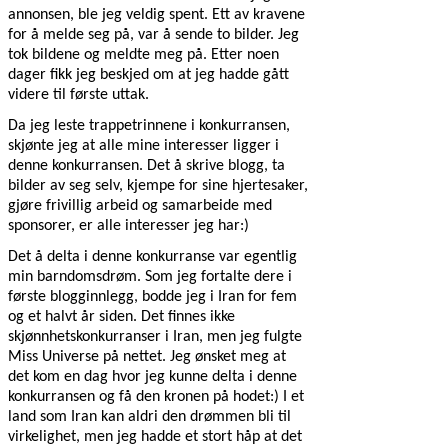
annonsen, ble jeg veldig spent. Ett av kravene
for å melde seg på, var å sende to bilder. Jeg
tok bildene og meldte meg på. Etter noen
dager fikk jeg beskjed om at jeg hadde gått
videre til første uttak.
Da jeg leste trappetrinnene i konkurransen,
skjønte jeg at alle mine interesser ligger i
denne konkurransen. Det å skrive blogg, ta
bilder av seg selv, kjempe for sine hjertesaker,
gjøre frivillig arbeid og samarbeide med
sponsorer, er alle interesser jeg har:)
Det å delta i denne konkurranse var egentlig
min barndomsdrøm. Som jeg fortalte dere i
første blogginnlegg, bodde jeg i Iran for fem
og et halvt år siden. Det finnes ikke
skjønnhetskonkurranser i Iran, men jeg fulgte
Miss Universe på nettet. Jeg ønsket meg at
det kom en dag hvor jeg kunne delta i denne
konkurransen og få den kronen på hodet:)
I et
land som Iran kan aldri den drømmen bli til
virkelighet, men jeg hadde et stort håp at det