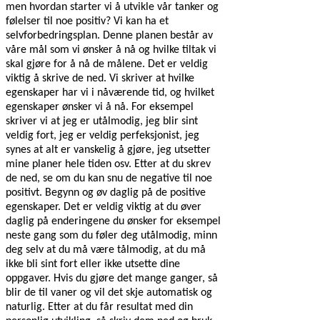
men hvordan starter vi å utvikle vår tanker og
følelser til noe positiv? Vi kan ha et
selvforbedringsplan. Denne planen består av
våre mål som vi ønsker å nå og hvilke tiltak vi
skal gjøre for å nå de målene. Det er veldig
viktig å skrive de ned. Vi skriver at hvilke
egenskaper har vi i nåværende tid, og hvilket
egenskaper ønsker vi å nå. For eksempel
skriver vi at jeg er utålmodig, jeg blir sint
veldig fort, jeg er veldig perfeksjonist, jeg
synes at alt er vanskelig å gjøre, jeg utsetter
mine planer hele tiden osv. Etter at du skrev
de ned, se om du kan snu de negative til noe
positivt. Begynn og øv daglig på de positive
egenskaper. Det er veldig viktig at du øver
daglig på enderingene du ønsker for eksempel
neste gang som du føler deg utålmodig, minn
deg selv at du må være tålmodig, at du må
ikke bli sint fort eller ikke utsette dine
oppgaver. Hvis du gjøre det mange ganger, så
blir de til vaner og vil det skje automatisk og
naturlig. Etter at du får resultat med din