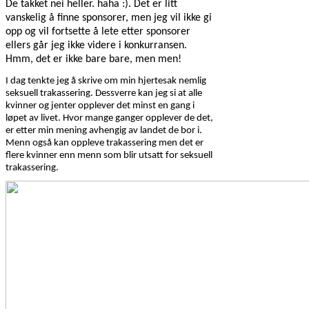
De takket nei heller. haha :). Det er litt
vanskelig å finne sponsorer, men jeg vil ikke gi
opp og vil fortsette å lete etter sponsorer
ellers går jeg ikke videre i konkurransen.
Hmm, det er ikke bare bare, men men!
I dag tenkte jeg å skrive om min hjertesak nemlig
seksuell trakassering. Dessverre kan jeg si at alle
kvinner og jenter opplever det minst en gang i
løpet av livet. Hvor mange ganger opplever de det,
er etter min mening avhengig av landet de bor i.
Menn også kan oppleve trakassering men det er
flere kvinner enn menn som blir utsatt for seksuell
trakassering.