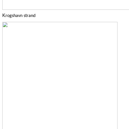
K
rogshavn strand