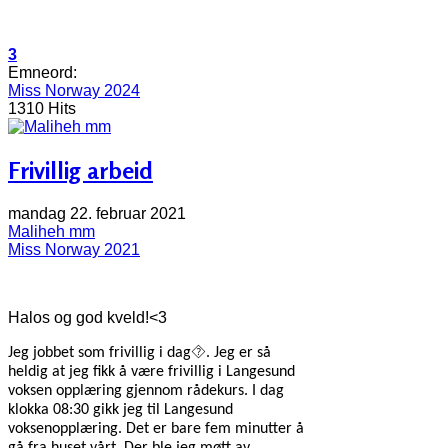
3
Emneord:
Miss Norway 2024
1310 Hits
Frivillig arbeid
mandag 22. februar 2021
Maliheh mm
Miss Norway 2021
Halos og god kveld!<3
⯑
Jeg jobbet som frivillig i dag
. Jeg er så
heldig at jeg fikk å være frivillig i Langesund
voksen opplæring gjennom rådekurs. I dag
klokka 08:30 gikk jeg til Langesund
voksenopplæring. Det er bare fem minutter å
gå fra huset vårt. Der ble jeg møtt av