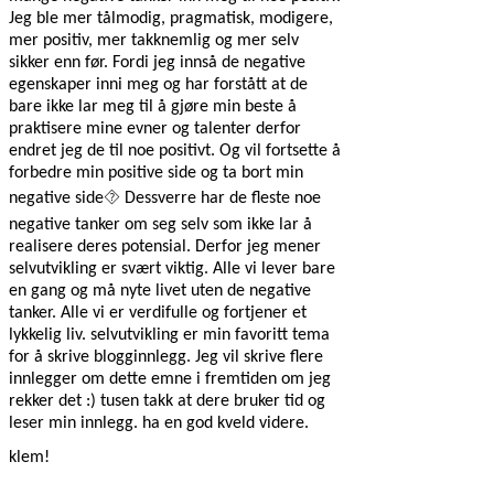
Jeg ble mer tålmodig, pragmatisk, modigere,
mer positiv, mer takknemlig og mer selv
sikker enn før. Fordi jeg innså de negative
egenskaper inni meg og har forstått at de
bare ikke lar meg til å gjøre min beste å
praktisere mine evner og talenter derfor
endret jeg de til noe positivt. Og vil fortsette å
forbedre min positive side og ta bort min
⯑
negative side
Dessverre har de fleste noe
negative tanker om seg selv som ikke lar å
realisere deres potensial. Derfor jeg mener
selvutvikling er svært viktig. Alle vi lever bare
en gang og må nyte livet uten de negative
tanker. Alle vi er verdifulle og fortjener et
lykkelig liv. selvutvikling er min favoritt tema
for å skrive blogginnlegg. Jeg vil skrive flere
innlegger om dette emne i fremtiden om jeg
rekker det :) tusen takk at dere bruker tid og
leser min innlegg. ha en god kveld videre.
klem!