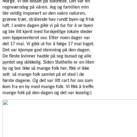
Norge. Vi ble bosatt på Stathelle. Det var en
regnværsdag på våren. Jeg og familien min
ble veldig imponert av den vakre naturen,
grønne trær, strålende hav rundt byen og frisk
luft. I andre dagen gikk vi på tur for å se byen
og ble litt kjent med forskjellige lokale steder
som kjøpesenteret osv. Etter noen dager var
det 17 mai. Vi gikk ut for å følge 17 mai toget.
Det var kjempe god stemning på den dagen.
De fleste kvinner hadde på seg bunad og alle
pyntet seg skikkelig. Siden Stathelle er en liten
by og bor ikke så mange folk her, fikk vi ikke
sett så mange folk samlet på et sted i de
første dagene. Og det var litt rart for oss som
kom fra en by med mange folk. Vi fikk å treffe
mange folk på den dagen o
g det var koselig:)