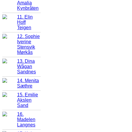
Amalia
Kynbråten
11. Elin
Hoff
Teigen
12. Sophie
Iverine
Stensvik
Mørkås
13. Dina
Wågan
Sandnes
14. Menita
Sæthre
15. Emilie
Akslen
Sand
16.
Madelen
Langnes