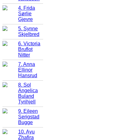
4. Frida
Sørlie
Gjevre
5. Synne
Skjelbred
6. Victoria
Bruflot
Nitter
7. Anna
Ellinor
Hansrud
8. Sol
Angelica
Buland
Tyrihjell
9. Eileen
Serigstad
Bugge
10. Ayu
Zhafira