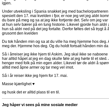
igjen.
Under utveksling i Spania snakket jeg med bachelorpartneren 
spesielt den 17. mai kvelden i fjor, er noe jeg vet jeg aldri komme
du bare på meg og sa at jeg ikke fortjente det. Selv om jeg var 
at hun selv bærer på en tung historie. Likevel gjorde hun aldri
hun så aldri ned på det jeg fortalte. Derfor føltes det så trygt
grusomt den kvelden
Du tok hånden min og sa at du ville ha meg hjemme hos deg. At
meg der. Hjemme hos deg. Og du holdt fortsatt hånden min da 
Så i årreiser jeg ikke hjem til Askim. Jeg skal ikke se naboene
har alltid håpet at jeg en dag skulle føle at jeg hørte til et sted.
henger med folk på min egen alder. Likevel tør de aldri å spørre
alltid med åpne armer og tar meg vel imot.
Så i år reiser ikke jeg hjem for 17. mai.
Masse kjærlighet ♥
og husk det er alltid plass til en til.
Jeg håper vi sees på mine sosiale medier