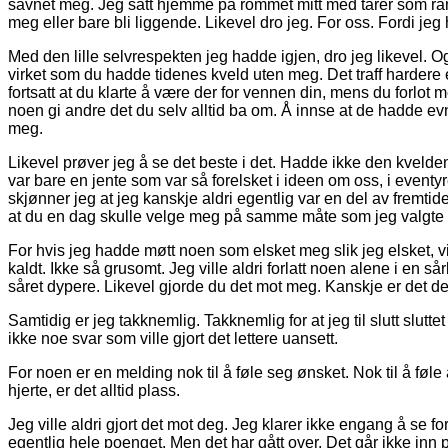
savnet meg. Jeg satt hjemme på rommet mitt med tårer som ran
meg eller bare bli liggende. Likevel dro jeg. For oss. Fordi jeg
Med den lille selvrespekten jeg hadde igjen, dro jeg likevel. O
virket som du hadde tidenes kveld uten meg. Det traff hardere
fortsatt at du klarte å være der for vennen din, mens du forlot 
noen gi andre det du selv alltid ba om. Å innse at de hadde evne
meg.
Likevel prøver jeg å se det beste i det. Hadde ikke den kvelden 
var bare en jente som var så forelsket i ideen om oss, i eventyr
skjønner jeg at jeg kanskje aldri egentlig var en del av fremtid
at du en dag skulle velge meg på samme måte som jeg valgte
For hvis jeg hadde møtt noen som elsket meg slik jeg elsket, vi
kaldt. Ikke så grusomt. Jeg ville aldri forlatt noen alene i en sårb
såret dypere. Likevel gjorde du det mot meg. Kanskje er det derf
Samtidig er jeg takknemlig. Takknemlig for at jeg til slutt sluttet
ikke noe svar som ville gjort det lettere uansett.
For noen er en melding nok til å føle seg ønsket. Nok til å føle at
hjerte, er det alltid plass.
Jeg ville aldri gjort det mot deg. Jeg klarer ikke engang å se f
egentlig hele poenget. Men det har gått over. Det går ikke inn p