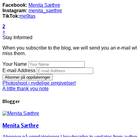
Facebook:
Menita Sæthre
Instagram:
menita_saethre
TikTok:
me9tas
2
×
Stay Informed
When you subscribe to the blog, we will send you an e-mail wh
miss them.
Your Name
E-mail Address
Abonner på oppdateringer
Photoshoot i nydelige omgivelser!
A little thank you note
Blogger
Menita Sæthre
Abonner på oppdateringer
Unsubscribe to updates from autho