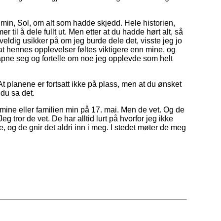
min, Sol, om alt som hadde skjedd. Hele historien,
r til å dele fullt ut. Men etter at du hadde hørt alt, så
veldig usikker på om jeg burde dele det, visste jeg jo
 at hennes opplevelser føltes viktigere enn mine, og
 å åpne seg og fortelle om noe jeg opplevde som helt
 planene er fortsatt ikke på plass, men at du ønsket
du sa det.
 mine eller familien min på 17. mai. Men de vet. Og de
 Jeg tror de vet. De har alltid lurt på hvorfor jeg ikke
, og de gnir det aldri inn i meg. I stedet møter de meg