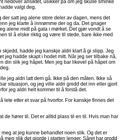
t nedover ansiktet, usikker på om jeg skulle sminke
 hadde valgt deg.
g der satt jeg alene store deler av dagen, mens det
 enn jeg klarte å innrømme der og da. Det gnager
meg alene midt på gata i mørket. Det gjør vondt å se
n til å elske riktig og være til stede, bare ikke med
skjedd, hadde jeg kanskje aldri klart å gi slipp. Jeg
et jeg hadde skapt i hodet mitt. Når jeg ser tilbake nå,
en din slik jeg håpet. Men jeg bar likevel på håpet om
 deg.
lle jeg aldri latt dem gå. Ikke på den måten. Ikke så
ar situasjon, og jeg ville aldri gnidd det inn eller gjort
or jeg aldri helt kommer til å forstå det.
 å lete etter et svar på hvorfor. For kanskje finnes det
 de hører til. Det er alltid plass til en til. Hvis man har
or meg at jeg kunne behandlet noen slik. Og det er
å meg slik det gjorde i starten lenger. Såret har grodd