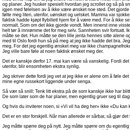
og planer. Jeg husker spesielt hvordan jeg scrollet og så på sna
igjen med følelsen av å ikke være ønsket noe sted. Det gjorde
følte meg liten, utenfor, uønsket og uelsket. Mamma var sjokke
faktisk hadde kjøpt flybillett hjem for å være med. For å ikke set
normalt. Som om det ikke gjorde vondt. Men innerst inne visste 
helt tør å innrømme det for meg selv. Sannheten svir fortsatt. 
måtte se det. Hun måtte se den lille jenta hennes sitte alene 
med til Oslo fordi hun så på meg at jeg ikke hadde det bra. Jeg 
meg. For det jeg egentlig ønsket meg var ikke champagnefrokost 
Jeg ville bare føle at noen faktisk ønsket meg der.
Det er kanskje derfor 17. mai kan være så vanskelig. Fordi det 
utenfor, blir ensomheten ekstra synlig.
Jeg skriver dette fordi jeg vet at jeg ikke er alene om å føle det s
mine egne russekort liggende under senga.
Så vær så snill: Tenk litt ekstra på de som kanskje ikke har bli
De som later som de har planer, men egentlig gruer seg til dag
Og hvis du inviterer noen, si «Vi vil ha deg her» ikke «Du kan
Det er en stor forskjell. Når man allerede er sårbar, så gjør de
Jeg måtte spørre deg på nytt. Jeg måtte spørre om du egentlig v