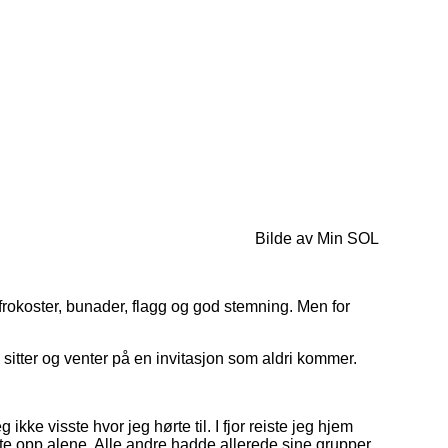
Bilde av Min SOL
rokoster, bunader, flagg og god stemning. Men for
itter og venter på en invitasjon som aldri kommer.
ikke visste hvor jeg hørte til. I fjor reiste jeg hjem
te opp alene. Alle andre hadde allerede sine grupper