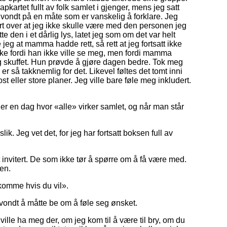
pkartet fullt av folk samlet i gjenger, mens jeg satt
 vondt på en måte som er vanskelig å forklare. Jeg
rt over at jeg ikke skulle være med den personen jeg
te den i et dårlig lys, latet jeg som om det var helt
jeg at mamma hadde rett, så rett at jeg fortsatt ikke
Ikke fordi han ikke ville se meg, men fordi mamma
og skuffet. Hun prøvde å gjøre dagen bedre. Tok meg
er så takknemlig for det. Likevel føltes det tomt inni
eller store planer. Jeg ville bare føle meg inkludert.
er en dag hvor «alle» virker samlet, og når man står
lik. Jeg vet det, for jeg har fortsatt boksen full av
tt invitert. De som ikke tør å spørre om å få være med.
en.
 komme hvis du vil».
t vondt å måtte be om å føle seg ønsket.
ille ha meg der, om jeg kom til å være til bry, om du