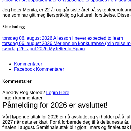
Jeg heter Menita, er 22 år og går siste året på sykepleierutd
noe som har gitt meg flerspråklig og kulturell forståelse. Disse
Siste innlegg
torsdag 06. august 2026
A lesson I never expected to learn
torsdag 06. august 2026
Mer enn en konkurranse (min reise 
søndag 26. april 2026
My letter to Spain
Kommentarer
Facebook Kommentarer
Kommentarer
Already Registered?
Login Here
Ingen kommentarer
Påmelding for 2026 er avsluttet!
Vårt løpende uttak for 2026 er nå avsluttet og vi holder på å f
2027 når dette er klart. For å forberede deg til å delta neste år
finalen i august. Semifinaleuttak blir gjort i mars og finaleuttak 