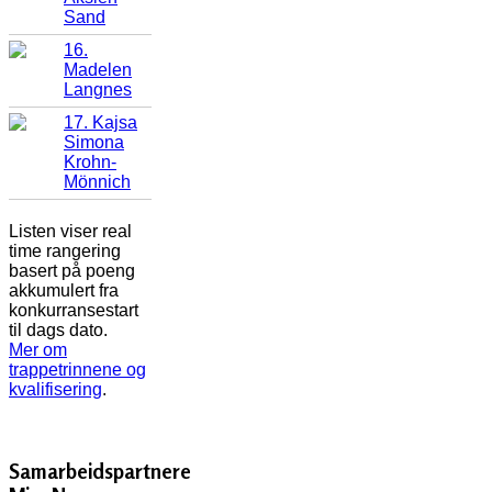
Sand
16.
Madelen
Langnes
17. Kajsa
Simona
Krohn-
Mönnich
Listen viser real
time rangering
basert på poeng
akkumulert fra
konkurransestart
til dags dato.
Mer om
trappetrinnene og
kvalifisering
.
Samarbeidspartnere