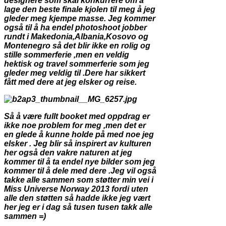
designere som skal konkurrere om å
lage den beste finale kjolen til meg å jeg
gleder meg kjempe masse. Jeg kommer
også til å ha endel photoshoot jobber
rundt i Makedonia,Albania,Kosovo og
Montenegro så det blir ikke en rolig og
stille sommerferie ,men en veldig
hektisk og travel sommerferie som jeg
gleder meg veldig til .Dere har sikkert
fått med dere at jeg elsker og reise.
Så å være fullt booket med oppdrag er
ikke noe problem for meg ,men det er
en glede å kunne holde på med noe jeg
elsker . Jeg blir så inspirert av kulturen
her også den vakre naturen at jeg
kommer til å ta endel nye bilder som jeg
kommer til å dele med dere .Jeg vil også
takke alle sammen som støtter min vei i
Miss Universe Norway 2013 fordi uten
alle den støtten så hadde ikke jeg vært
her jeg er i dag så tusen tusen takk alle
sammen =)