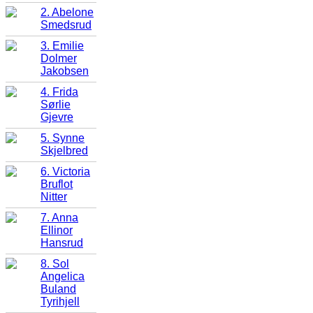
2. Abelone
Smedsrud
3. Emilie
Dolmer
Jakobsen
4. Frida
Sørlie
Gjevre
5. Synne
Skjelbred
6. Victoria
Bruflot
Nitter
7. Anna
Ellinor
Hansrud
8. Sol
Angelica
Buland
Tyrihjell