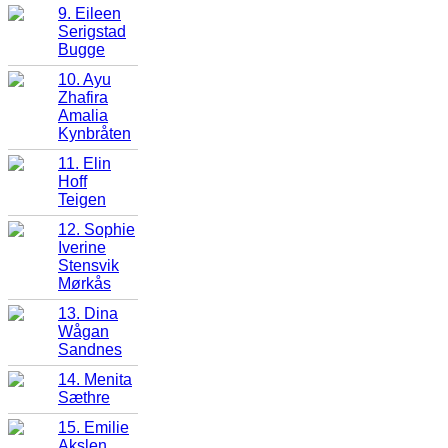
9. Eileen
Serigstad
Bugge
10. Ayu
Zhafira
Amalia
Kynbråten
11. Elin
Hoff
Teigen
12. Sophie
Iverine
Stensvik
Mørkås
13. Dina
Wågan
Sandnes
14. Menita
Sæthre
15. Emilie
Akslen