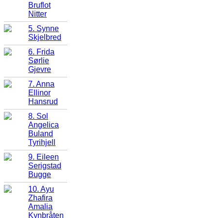
Bruflot
Nitter
5. Synne
Skjelbred
6. Frida
Sørlie
Gjevre
7. Anna
Ellinor
Hansrud
8. Sol
Angelica
Buland
Tyrihjell
9. Eileen
Serigstad
Bugge
10. Ayu
Zhafira
Amalia
Kynbråten