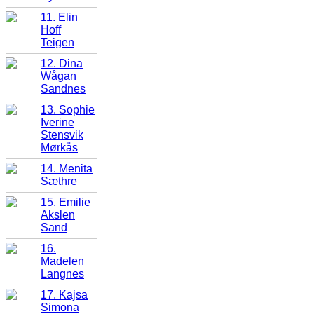
11. Elin
Hoff
Teigen
12. Dina
Wågan
Sandnes
13. Sophie
Iverine
Stensvik
Mørkås
14. Menita
Sæthre
15. Emilie
Akslen
Sand
16.
Madelen
Langnes
17. Kajsa
Simona