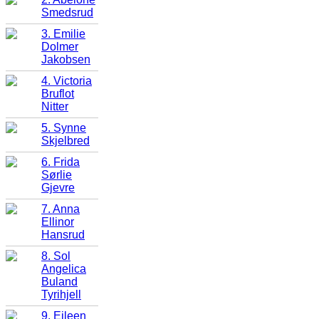
Smedsrud
3. Emilie
Dolmer
Jakobsen
4. Victoria
Bruflot
Nitter
5. Synne
Skjelbred
6. Frida
Sørlie
Gjevre
7. Anna
Ellinor
Hansrud
8. Sol
Angelica
Buland
Tyrihjell
9. Eileen