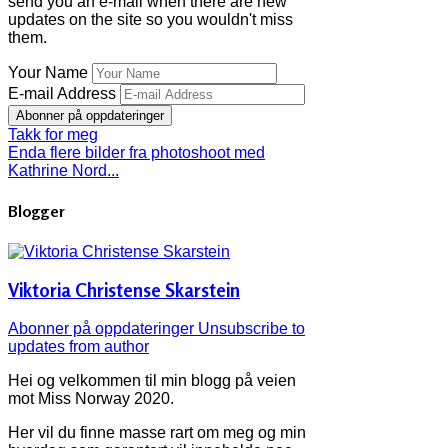
send you an e-mail when there are new
updates on the site so you wouldn't miss
them.
Your Name
E-mail Address
Abonner på oppdateringer
Takk for meg
Enda flere bilder fra photoshoot med
Kathrine Nord...
Blogger
Viktoria Christense Skarstein
Abonner på oppdateringer
Unsubscribe to
updates from author
Hei og velkommen til min blogg på veien
mot Miss Norway 2020.
Her vil du finne masse rart om meg og min