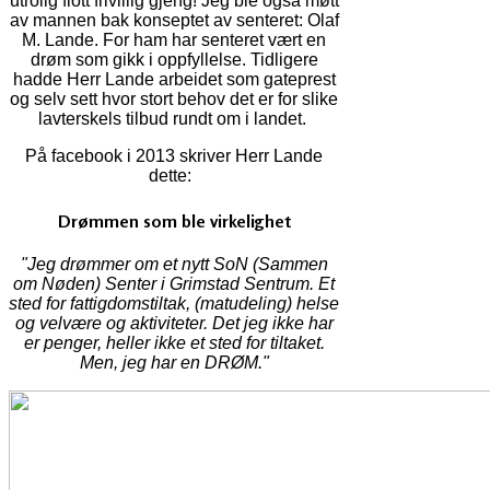
utrolig flott frivillig gjeng! Jeg ble også møtt
av mannen bak konseptet av senteret: Olaf
M. Lande. For ham har senteret vært en
drøm som gikk i oppfyllelse. Tidligere
hadde Herr Lande arbeidet som gateprest
og selv sett hvor stort behov det er for slike
lavterskels tilbud rundt om i landet.
På facebook i 2013 skriver Herr Lande
dette:
Drømmen som ble virkelighet
"Jeg drømmer om et nytt SoN (Sammen
om Nøden) Senter i Grimstad Sentrum. Et
sted for fattigdomstiltak, (matudeling) helse
og velvære og aktiviteter. Det jeg ikke har
er penger, heller ikke et sted for tiltaket.
Men, jeg har en DRØM."