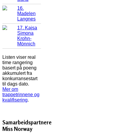
16.
Madelen
Langnes
17. Kajsa
Simona
Krohn-
Mönnich
Listen viser real
time rangering
basert på poeng
akkumulert fra
konkurransestart
til dags dato.
Mer om
trappetrinnene og
kvalifisering
.
Samarbeidspartnere
Miss Norway