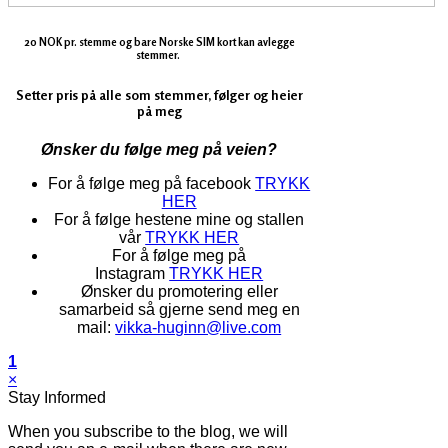
20 NOK pr. stemme og bare Norske SIM kort kan avlegge
stemmer.
Setter pris på alle som stemmer, følger og heier
på meg
Ønsker du følge meg på veien?
For å følge meg på facebook
TRYKK
HER
For å følge hestene mine og stallen
vår
TRYKK HER
For å følge meg på
Instagram
TRYKK HER
Ønsker du promotering eller
samarbeid så gjerne send meg en
mail:
vikka-huginn@live.com
1
×
Stay Informed
When you subscribe to the blog, we will