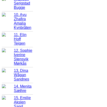
Serigstad
Bugge
10. Ayu
Zhafira
Amalia
Kynbråten
11. Elin
Hoff
Teigen
12. Sophie
Iverine
Stensvik
Mørkås
13. Dina
Wågan
Sandnes
14. Menita
Sæthre
15. Emilie
Akslen
Sand