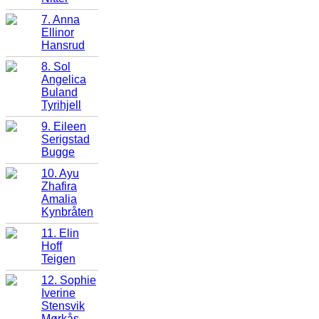
7. Anna
Ellinor
Hansrud
8. Sol
Angelica
Buland
Tyrihjell
9. Eileen
Serigstad
Bugge
10. Ayu
Zhafira
Amalia
Kynbråten
11. Elin
Hoff
Teigen
12. Sophie
Iverine
Stensvik
Mørkås