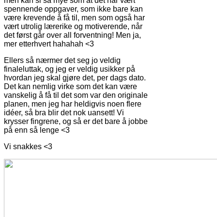
men kan si så mye som at det har vært
spennende oppgaver, som ikke bare kan
være krevende å få til, men som også har
vært utrolig lærerike og motiverende, når
det først går over all forventning! Men ja,
mer etterhvert hahahah <3
Ellers så nærmer det seg jo veldig
finaleluttak, og jeg er veldig usikker på
hvordan jeg skal gjøre det, per dags dato.
Det kan nemlig virke som det kan være
vanskelig å få til det som var den originale
planen, men jeg har heldigvis noen flere
idéer, så bra blir det nok uansett! Vi
krysser fingrene, og så er det bare å jobbe
på enn så lenge <3
Vi snakkes <3