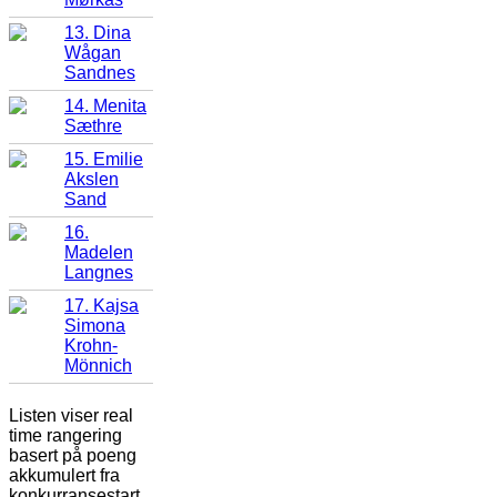
13. Dina
Wågan
Sandnes
14. Menita
Sæthre
15. Emilie
Akslen
Sand
16.
Madelen
Langnes
17. Kajsa
Simona
Krohn-
Mönnich
Listen viser real
time rangering
basert på poeng
akkumulert fra
konkurransestart