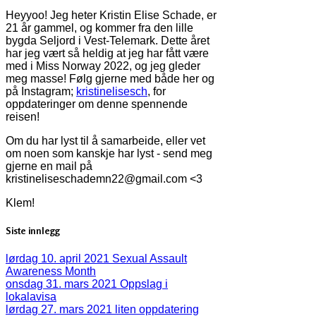
Heyyoo! Jeg heter Kristin Elise Schade, er
21 år gammel, og kommer fra den lille
bygda Seljord i Vest-Telemark. Dette året
har jeg vært så heldig at jeg har fått være
med i Miss Norway 2022, og jeg gleder
meg masse! Følg gjerne med både her og
på Instagram;
kristinelisesch
, for
oppdateringer om denne spennende
reisen!
Om du har lyst til å samarbeide, eller vet
om noen som kanskje har lyst - send meg
gjerne en mail på
kristineliseschademn22@gmail.com <3
Klem!
Siste innlegg
lørdag 10. april 2021
Sexual Assault
Awareness Month
onsdag 31. mars 2021
Oppslag i
lokalavisa
lørdag 27. mars 2021
liten oppdatering