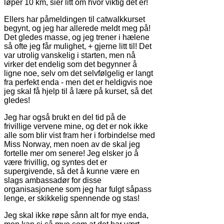
løper 10 km, sier litt om hvor viktig det er!
Ellers har påmeldingen til catwalkkurset
begynt, og jeg har allerede meldt meg på!
Det gledes masse, og jeg trener i hælene
så ofte jeg får mulighet, + gjerne litt til! Det
var utrolig vanskelig i starten, men nå
virker det endelig som det begynner å
ligne noe, selv om det selvfølgelig er langt
fra perfekt enda - men det er heldigvis noe
jeg skal få hjelp til å lære på kurset, så det
gledes!
Jeg har også brukt en del tid på de
frivillige vervene mine, og det er nok ikke
alle som blir vist fram her i forbindelse med
Miss Norway, men noen av de skal jeg
fortelle mer om senere! Jeg elsker jo å
være frivillig, og syntes det er
supergivende, så det å kunne være en
slags ambassadør for disse
organisasjonene som jeg har fulgt såpass
lenge, er skikkelig spennende og stas!
Jeg skal ikke røpe sånn alt for mye enda,