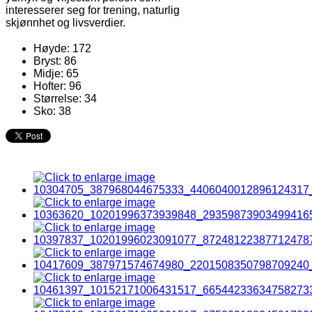
interesserer seg for trening, naturlig
skjønnhet og livsverdier.
Høyde:
172
Bryst:
86
Midje:
65
Hofter:
96
Størrelse:
34
Sko:
38