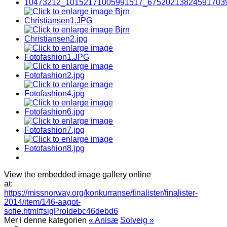
View the embedded image gallery online
at:
https://missnorway.org/konkurranse/finalister/finalister-
2014/item/146-aagot-
sofie.html#sigProIdebc46debd6
Mer i denne kategorien
« Anisæ
Solveig »