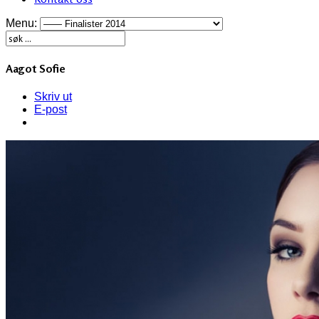
Menu:
Aagot Sofie
Skriv ut
E-post