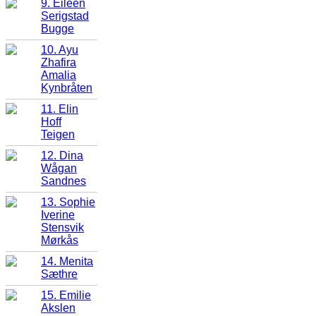
9. Eileen
Serigstad
Bugge
10. Ayu
Zhafira
Amalia
Kynbråten
11. Elin
Hoff
Teigen
12. Dina
Wågan
Sandnes
13. Sophie
Iverine
Stensvik
Mørkås
14. Menita
Sæthre
15. Emilie
Akslen