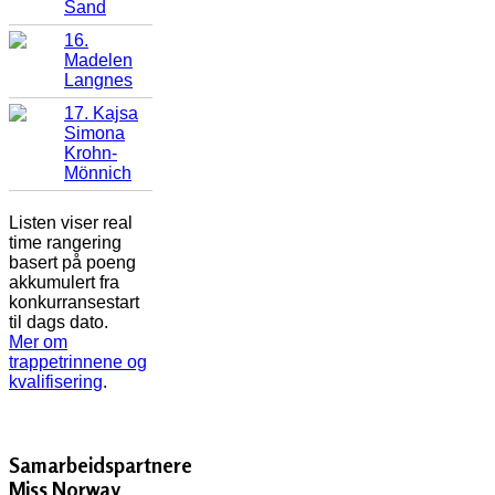
Sand
16.
Madelen
Langnes
17. Kajsa
Simona
Krohn-
Mönnich
Listen viser real
time rangering
basert på poeng
akkumulert fra
konkurransestart
til dags dato.
Mer om
trappetrinnene og
kvalifisering
.
Samarbeidspartnere
Miss Norway