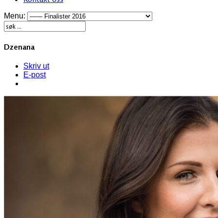
Menu:
Dzenana
Skriv ut
E-post