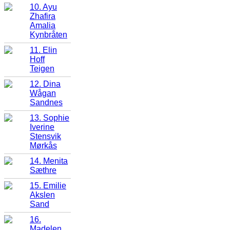
10. Ayu
Zhafira
Amalia
Kynbråten
11. Elin
Hoff
Teigen
12. Dina
Wågan
Sandnes
13. Sophie
Iverine
Stensvik
Mørkås
14. Menita
Sæthre
15. Emilie
Akslen
Sand
16.
Madelen