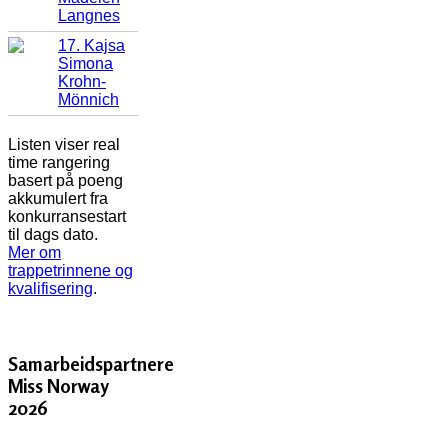
Langnes
17. Kajsa
Simona
Krohn-
Mönnich
Listen viser real
time rangering
basert på poeng
akkumulert fra
konkurransestart
til dags dato.
Mer om
trappetrinnene og
kvalifisering
.
Samarbeidspartnere
Miss Norway
2026