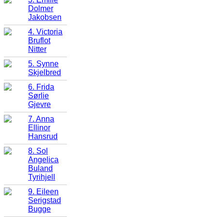
Dolmer
Jakobsen
4. Victoria
Bruflot
Nitter
5. Synne
Skjelbred
6. Frida
Sørlie
Gjevre
7. Anna
Ellinor
Hansrud
8. Sol
Angelica
Buland
Tyrihjell
9. Eileen
Serigstad
Bugge