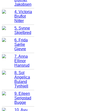
Jakobsen
4. Victoria
Bruflot
Nitter
5. Synne
Skjelbred
6. Frida
Sørlie
Gjevre
7. Anna
Ellinor
Hansrud
8. Sol
Angelica
Buland
Tyrihjell
9. Eileen
Serigstad
Bugge
10. Ayu