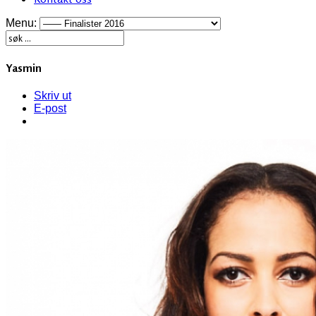
Menu:
Yasmin
Skriv ut
E-post