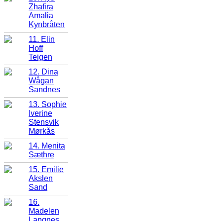
Zhafira
Amalia
Kynbråten
11. Elin
Hoff
Teigen
12. Dina
Wågan
Sandnes
13. Sophie
Iverine
Stensvik
Mørkås
14. Menita
Sæthre
15. Emilie
Akslen
Sand
16.
Madelen
Langnes