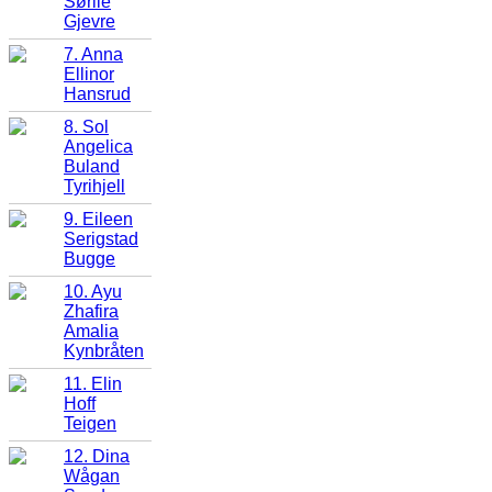
Sørlie
Gjevre
7. Anna
Ellinor
Hansrud
8. Sol
Angelica
Buland
Tyrihjell
9. Eileen
Serigstad
Bugge
10. Ayu
Zhafira
Amalia
Kynbråten
11. Elin
Hoff
Teigen
12. Dina
Wågan