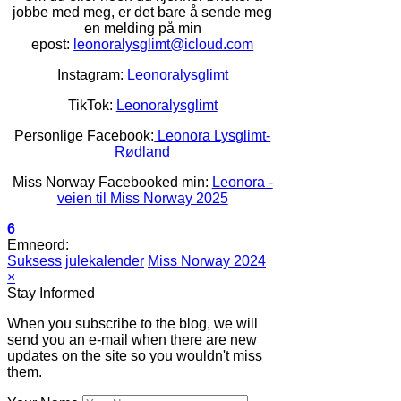
jobbe med meg, er det bare å sende meg
en melding på min
epost:
leonoralysglimt@icloud.com
Instagram:
Leonoralysglimt
TikTok:
Leonoralysglimt
Personlige Facebook:
Leonora Lysglimt-
Rødland
Miss Norway Facebooked min:
Leonora -
veien til Miss Norway 2025
6
Emneord:
Suksess
julekalender
Miss Norway 2024
×
Stay Informed
When you subscribe to the blog, we will
send you an e-mail when there are new
updates on the site so you wouldn't miss
them.