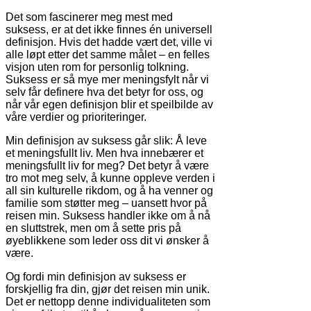
Det som fascinerer meg mest med
suksess, er at det ikke finnes én universell
definisjon. Hvis det hadde vært det, ville vi
alle løpt etter det samme målet – en felles
visjon uten rom for personlig tolkning.
Suksess er så mye mer meningsfylt når vi
selv får definere hva det betyr for oss, og
når vår egen definisjon blir et speilbilde av
våre verdier og prioriteringer.
Min definisjon av suksess går slik: Å leve
et meningsfullt liv. Men hva innebærer et
meningsfullt liv for meg? Det betyr å være
tro mot meg selv, å kunne oppleve verden i
all sin kulturelle rikdom, og å ha venner og
familie som støtter meg – uansett hvor på
reisen min. Suksess handler ikke om å nå
en sluttstrek, men om å sette pris på
øyeblikkene som leder oss dit vi ønsker å
være.
Og fordi min definisjon av suksess er
forskjellig fra din, gjør det reisen min unik.
Det er nettopp denne individualiteten som