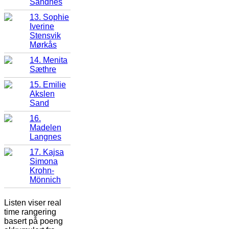
Sandnes
13. Sophie
Iverine
Stensvik
Mørkås
14. Menita
Sæthre
15. Emilie
Akslen
Sand
16.
Madelen
Langnes
17. Kajsa
Simona
Krohn-
Mönnich
Listen viser real
time rangering
basert på poeng