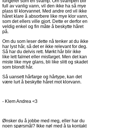
fungerer som en svamp. Om svampen blir
full av vanlig vann, vil den ikke ha så mye
plass til klorvannet. Med andre ord vil ikke
håret klare å absorbere like mye klor vann,
som det ellers ville gjort. Dette er derfor en
veldig enkel og fin måte å beskytte håret
på.
Om du som leser dette nå tenker at du ikke
har lyst hår, så det er ikke relevant for deg.
Så har du delvis rett. Mørkt hår blir ikke
like lett falmet eller misfarget. Men det kan
miste like mye glans, bli like slitt og skadet
som blondt hår.
Så uansett hårfarge og hårtype, kan det
være lurt å beskytte håret mot klorvann.
- Klem Andrea <3
Ønsker du å jobbe med meg, eller har du
noen spørsmål? Ikke nøl med å ta kontakt