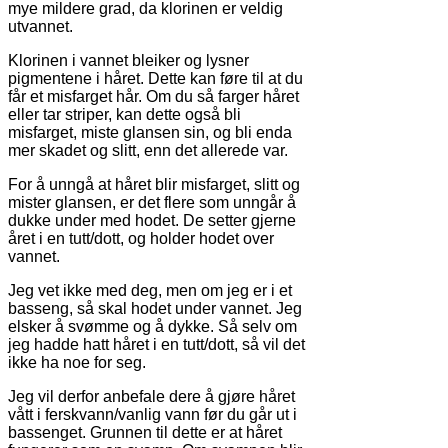
mye mildere grad, da klorinen er veldig
utvannet.
Klorinen i vannet bleiker og lysner
pigmentene i håret. Dette kan føre til at du
får et misfarget hår. Om du så farger håret
eller tar striper, kan dette også bli
misfarget, miste glansen sin, og bli enda
mer skadet og slitt, enn det allerede var.
For å unngå at håret blir misfarget, slitt og
mister glansen, er det flere som unngår å
dukke under med hodet. De setter gjerne
året i en tutt/dott, og holder hodet over
vannet.
Jeg vet ikke med deg, men om jeg er i et
basseng, så skal hodet under vannet. Jeg
elsker å svømme og å dykke. Så selv om
jeg hadde hatt håret i en tutt/dott, så vil det
ikke ha noe for seg.
Jeg vil derfor anbefale dere å gjøre håret
vått i ferskvann/vanlig vann før du går ut i
bassenget. Grunnen til dette er at håret