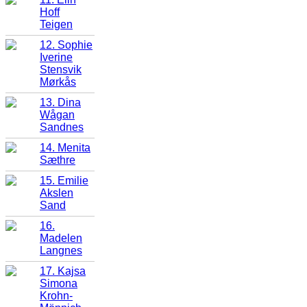
Hoff
Teigen
12. Sophie
Iverine
Stensvik
Mørkås
13. Dina
Wågan
Sandnes
14. Menita
Sæthre
15. Emilie
Akslen
Sand
16.
Madelen
Langnes
17. Kajsa
Simona
Krohn-