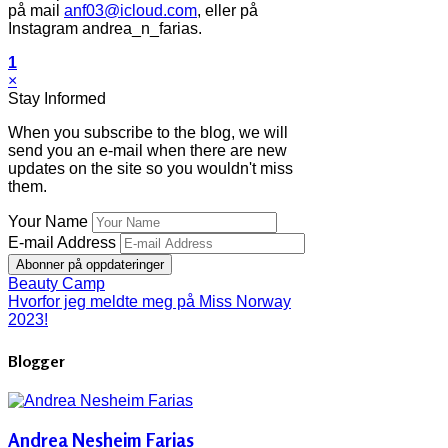
på mail
anf03@icloud.com
, eller på
Instagram andrea_n_farias.
1
×
Stay Informed
When you subscribe to the blog, we will
send you an e-mail when there are new
updates on the site so you wouldn't miss
them.
Your Name
E-mail Address
Abonner på oppdateringer
Beauty Camp
Hvorfor jeg meldte meg på Miss Norway
2023!
Blogger
Andrea Nesheim Farias