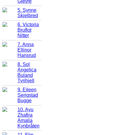
Gjevre
5. Synne
Skjelbred
6. Victoria
Bruflot
Nitter
7. Anna
Ellinor
Hansrud
8. Sol
Angelica
Buland
Tyrihjell
9. Eileen
Serigstad
Bugge
10. Ayu
Zhafira
Amalia
Kynbråten
11. Elin