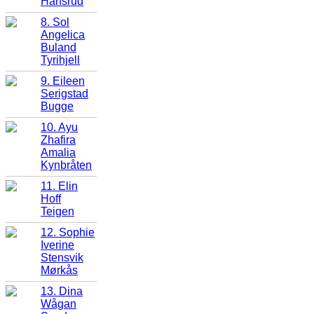
Hansrud
8. Sol
Angelica
Buland
Tyrihjell
9. Eileen
Serigstad
Bugge
10. Ayu
Zhafira
Amalia
Kynbråten
11. Elin
Hoff
Teigen
12. Sophie
Iverine
Stensvik
Mørkås
13. Dina
Wågan