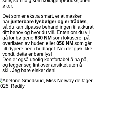
selv, samtidig som kollagenproduksjonen
øker.
Det som er ekstra smart, er at masken
har
justerbare lysbølger og er trådløs
,
så du kan tilpasse behandlingen til akkurat
ditt behov og hvor du vil!. Enten om du vil
gå for bølgene
630 NM
som fokuserer på
overflaten av huden eller
850 NM
som går
litt dypere ned i hudlaget. Nei det gjør ikke
vondt, dette er bare lys!
Den er også utrolig komfortabel å ha på,
og legger seg fint over ansiktet uten å
skli. Jeg bare elsker den!