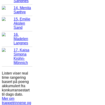
Sandnes
14. Menita
Sæthre
15. Emilie
Akslen
Sand
16.
Madelen
Langnes
17. Kajsa
Simona
Krohn-
Mönnich
Listen viser real
time rangering
basert på poeng
akkumulert fra
konkurransestart
til dags dato.
Mer om
trappetrinnene og