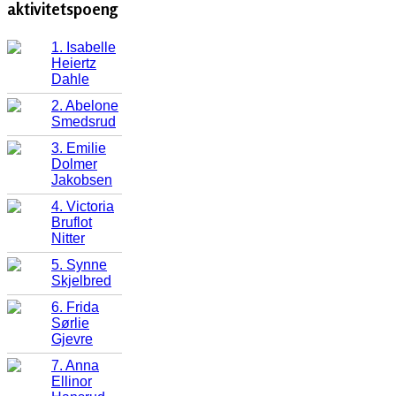
aktivitetspoeng
1. Isabelle
Heiertz
Dahle
2. Abelone
Smedsrud
3. Emilie
Dolmer
Jakobsen
4. Victoria
Bruflot
Nitter
5. Synne
Skjelbred
6. Frida
Sørlie
Gjevre
7. Anna
Ellinor