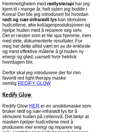
Hemmeligheten med
rødlysterapi
har jeg
kjent til i mange år, helt siden jeg bodde i
Korea! Der ble jeg introdusert for hvordan
rødt og nær-infrarødt lys
kan stimulere
hudcellene, øke kollagenproduksjonen og
hjelpe huden med å reparere seg selv.
Det er nesten som et lite spa hjemme, men
med ekte, dokumenterte resultater. For
meg har dette alltid vært en av de enkleste
og mest effektive måtene å gi huden ny
energi og glød, uansett hvor hektisk
hverdagen blir.
Derfor skal jeg introdusere der for min
favoritt red light therapy maske
nemlig
REDIFY GLOW
Redify Glow
Redify Glow
HER
er en ansiktsmaske som
bruker rødt og nær-infrarødt lys for å
stimulere huden på cellenivå. Det betyr at
masken hjelper hudcellene med å
produsere mer energi og reparere seg