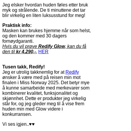
Jeg elsker hvordan huden føles etter bruk
myk og strålende. De ti minuttene det tar
blir virkelig en liten luksusstund for meg!
Praktisk info:
Masken kan brukes hjemme når som helst,
og den kommer med 30 dagers
fornøydgaranti.
Hvis du vil prøve
Redify Glow
, kan du få
den til
kr 4.290,-
,
HER
Tusen takk, Redify!
Jeg er utrolig takknemlig for at
Redify
ønsker å være med på reisen min mot
finalen i Miss Norway 2025. Det betyr mye
å kunne samarbeide med merkevarer som
kombinerer kvalitet, funksjonalitet og
skjønnhet. Dette er produkter jeg virkelig
står for, og jeg gleder meg til å vise frem
huden min med Glow videre i
konkurransen.
Vi ses igjen..
♥♥