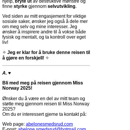
hjelp,
bryte ut
av destruktive mønstre og
finne
styrke
gjennom
selvutvikling
.
Ved siden av mitt engasjement for viktige
sosiale saker, ønsker jeg også å dele mer
om meg selv og mine interesser. Jeg
ønsker å inspirere andre til å vokse både
fysisk og mentalt, og ta kontroll over eget
liv!
✧
Jeg er klar for å bruke denne reisen til
å gjøre en forskjell!
✧
A.
♥
Bli med meg på reisen gjennom Miss
Norway 2025!
Ønsker du å være en del av mitt team og
støtte meg gjennom reisen til Miss Norway
2025?
Om du er interessert gjerne ta kontakt på:
Web page:
abelonesmedsrud.com
E-post:
abelone.smedsrud@hotmail.com