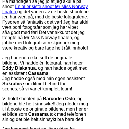
På mandagen sa jeg jo at jeg skulle på
shoot
En aller siste shoot før Miss Norway
finalen
og det var en av de beste shootene
jeg har vært på, med de beste fotografene.
Fysøren så fantastisk det var! Jeg har aldri
vært borti fotografer som jeg har vibet
såå godt med før! Det var akkurat det jeg
trengte nå før Miss Norway finalen, og
jobbe med fotograf som skjønner meg,
være kreativ og bare lage helt rått innhold!
Jeg har enda ikke sett de originale
bildene. Vi hadde én fotograf, han heter
Eddy Diakanua
, og han hadde også med
en assistent
Cassama
.
Jeg hadde også med min egen assistent
Sokrates
som filmet behind the
scenes, så vi var et komplett team!
Vi holdt shooten på
Barcode i Oslo
, og
bildene ble helt sinnsyke!! Jeg gleder meg
til å poste de originale bildene, men her er
et bilde som
Cassama
tok med telefonen
sin og det ble helt sinnsykt bra bare det!