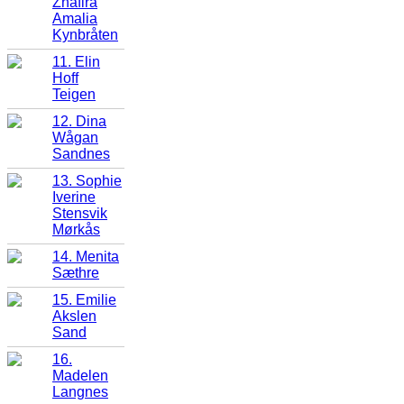
Zhafira
Amalia
Kynbråten
11. Elin
Hoff
Teigen
12. Dina
Wågan
Sandnes
13. Sophie
Iverine
Stensvik
Mørkås
14. Menita
Sæthre
15. Emilie
Akslen
Sand
16.
Madelen
Langnes