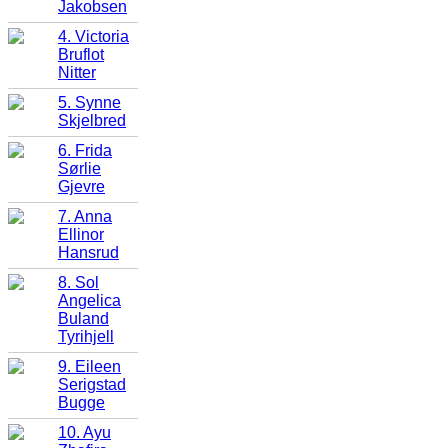
Jakobsen
4. Victoria
Bruflot
Nitter
5. Synne
Skjelbred
6. Frida
Sørlie
Gjevre
7. Anna
Ellinor
Hansrud
8. Sol
Angelica
Buland
Tyrihjell
9. Eileen
Serigstad
Bugge
10. Ayu