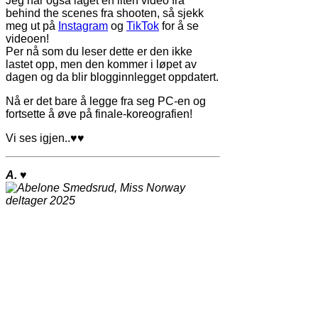
Jeg har også laget en liten video fra
behind the scenes fra shooten, så sjekk
meg ut på
Instagram
og
TikTok
for å se
videoen!
Per nå som du leser dette er den ikke
lastet opp, men den kommer i løpet av
dagen og da blir blogginnlegget oppdatert.
Nå er det bare å legge fra seg PC-en og
fortsette å øve på finale-koreografien!
Vi ses igjen..
♥♥
A.
♥