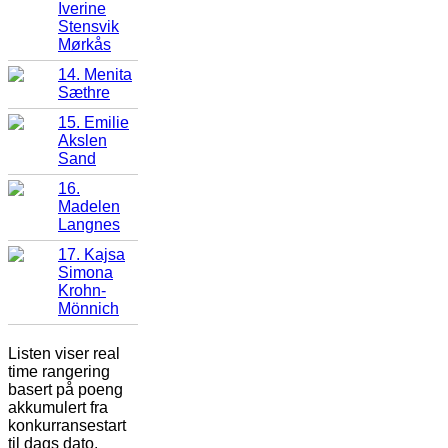
Iverine
Stensvik
Mørkås
14. Menita
Sæthre
15. Emilie
Akslen
Sand
16.
Madelen
Langnes
17. Kajsa
Simona
Krohn-
Mönnich
Listen viser real
time rangering
basert på poeng
akkumulert fra
konkurransestart
til dags dato.