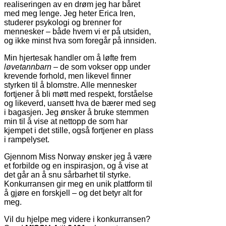
realiseringen av en drøm jeg har båret
med meg lenge. Jeg heter Erica Iren,
studerer psykologi og brenner for
mennesker – både hvem vi er på utsiden,
og ikke minst hva som foregår på innsiden.
Min hjertesak handler om å løfte frem
løvetannbarn
– de som vokser opp under
krevende forhold, men likevel finner
styrken til å blomstre. Alle mennesker
fortjener å bli møtt med respekt, forståelse
og likeverd, uansett hva de bærer med seg
i bagasjen. Jeg ønsker å bruke stemmen
min til å vise at nettopp de som har
kjempet i det stille, også fortjener en plass
i rampelyset.
Gjennom Miss Norway ønsker jeg å være
et forbilde og en inspirasjon, og å vise at
det går an å snu sårbarhet til styrke.
Konkurransen gir meg en unik plattform til
å gjøre en forskjell – og det betyr alt for
meg.
Vil du hjelpe meg videre i konkurransen?