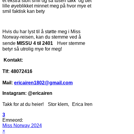
et ekstra stort smil og sa tusen takk og det
lille øyeblikket minnet meg på hvor mye et
smil faktisk kan bety
Hvis du har lyst til å støtte meg i Miss
Norway-reisen, kan du stemme ved å
sende
MISSU 4 til 2401
Hver stemme
betyr så utrolig mye for meg!
Kontakt:
Tlf: 48072416
Mail:
ericairen1802@gmail.com
Instagram: @ericairen
Takk for at du heier! Stor klem, Erica Iren
3
Emneord:
Miss Norway 2024
×