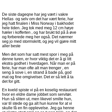
De siste dageqne har jeg vært i vakre
Hellas og selv om det har vært ferie, har
jeg hatt finalen i Miss Norway i bakhodet
hele tiden. Jeg tok med meg 12 cm høye
hæler i kofferten , og har brukt tid på å øve
og forberede meg her også. Det nærmer
seg jo med stormskritt, og jeg vil gjøre mitt
aller beste
Men det som har satt mest spor i meg på
denne turen, er hvor viktig det er å gi litt
ekstra godhet i hverdagen. Når man er på
ferie, har man ofte alt man trenger , en
seng å sove i, en strand å bade på, god
mat og fine omgivelser. Det er så lett å ta
det for gitt.
En kveld spiste vi på en koselig restaurant
hvor en eldre dame jobbet som servitør.
Hun så sliten ut, men likevel smilte hun,
var til stede og ga alt hun kunne for at vi
skulle få en fin opplevelse. Jeg ga henne