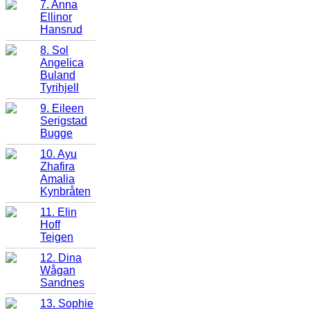
7. Anna
Ellinor
Hansrud
8. Sol
Angelica
Buland
Tyrihjell
9. Eileen
Serigstad
Bugge
10. Ayu
Zhafira
Amalia
Kynbråten
11. Elin
Hoff
Teigen
12. Dina
Wågan
Sandnes
13. Sophie